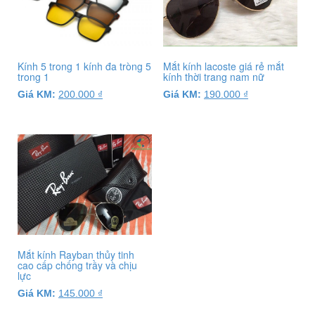
biến
Kính 5 trong 1 kính đa tròng 5
Mắt kính lacoste giá rẻ mắt
trong 1
kính thời trang nam nữ
Giá KM:
200.000
₫
Giá KM:
190.000
₫
Mắt kính Rayban thủy tinh
cao cấp chống trầy và chịu
lực
Giá KM:
145.000
₫