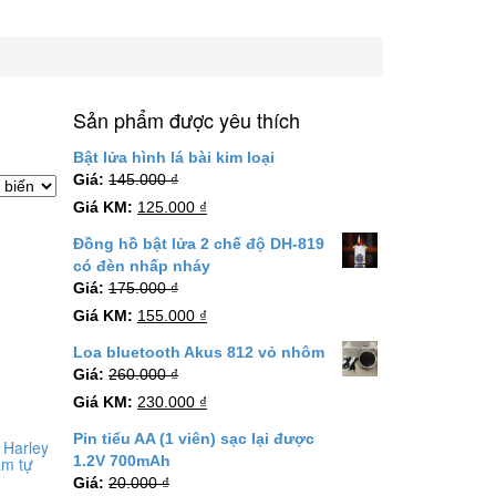
Sản phẩm được yêu thích
Bật lửa hình lá bài kim loại
Giá:
145.000
₫
Giá KM:
125.000
₫
Đồng hồ bật lửa 2 chế độ DH-819
có đèn nhấp nháy
Giá:
175.000
₫
Giá KM:
155.000
₫
Loa bluetooth Akus 812 vỏ nhôm
Giá:
260.000
₫
Giá KM:
230.000
₫
Pin tiểu AA (1 viên) sạc lại được
 Harley
1.2V 700mAh
ấm tự
Giá:
20.000
₫