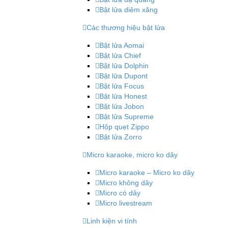
Bật lửa diêm xăng
Các thương hiệu bật lửa
Bật lửa Aomai
Bật lửa Chief
Bật lửa Dolphin
Bật lửa Dupont
Bật lửa Focus
Bật lửa Honest
Bật lửa Jobon
Bật lửa Supreme
Hộp quẹt Zippo
Bật lửa Zorro
Micro karaoke, micro ko dây
Micro karaoke – Micro ko dây
Micro không dây
Micro có dây
Micro livestream
Linh kiện vi tính