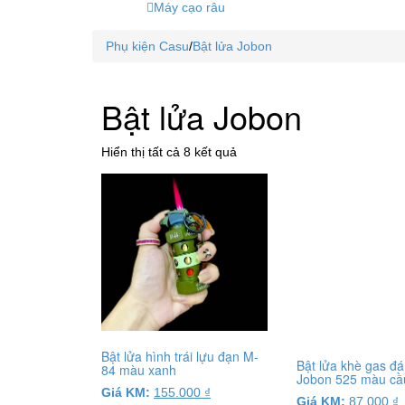
Máy cạo râu
Phụ kiện Casu
/
Bật lửa Jobon
Bật lửa Jobon
Đã
Hiển thị tất cả 8 kết quả
sắp
xếp
theo
mức
độ
phổ
biến
Bật lửa hình trái lựu đạn M-
Bật lửa khè gas đá
84 màu xanh
Jobon 525 màu cầ
Giá KM:
155.000
₫
Giá KM:
87.000
₫