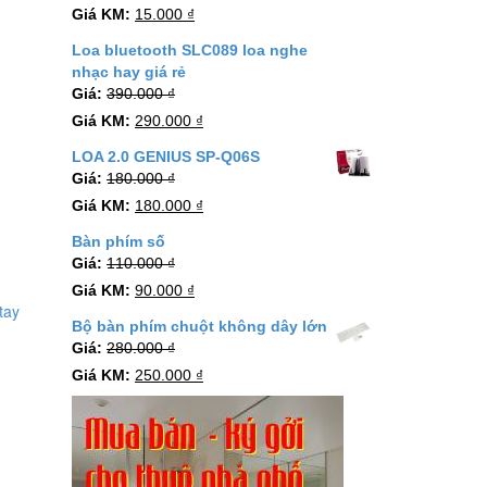
Giá KM:
15.000
₫
Loa bluetooth SLC089 loa nghe
nhạc hay giá rẻ
Giá:
390.000
₫
Giá KM:
290.000
₫
LOA 2.0 GENIUS SP-Q06S
Giá:
180.000
₫
Giá KM:
180.000
₫
Bàn phím số
Giá:
110.000
₫
Giá KM:
90.000
₫
tay
Bộ bàn phím chuột không dây lớn
Giá:
280.000
₫
Giá KM:
250.000
₫