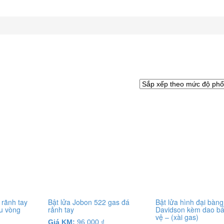
 rãnh tay
Bật lửa Jobon 522 gas đá
Bật lửa hình đại bàng
u vòng
rảnh tay
Davidson kèm dao b
vệ – (xài gas)
Giá KM:
96.000
₫