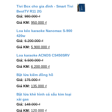
Tivi Box cho gia đình - Smart Tivi
BestTV R11 2G
Giá:
980.000
₫
Giá KM:
950.000
₫
Loa kéo karaoke Nanomax S-900
420w
Giá:
6.200.000
₫
Giá KM:
5.900.000
₫
Loa karaoke ACNOS CS450SRV
Giá:
6.500.000
₫
Giá KM:
6.200.000
₫
Bật lửa kiêm đồng hồ
Giá:
175.000
₫
Giá KM:
135.000
₫
Bật lửa khè hình cá sấu kim loại
xài gas
Giá:
148.000
₫
Giá KM:
120.000
₫