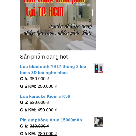
Sản phẩm đang hot
Loa bluetooth YB17 thùng 2 loa
bass 3D loa nghe nhạc
Giá:
350.000
₫
Giá KM:
250.000
₫
Loa karaoke Kiomic K56
Giá:
520.000
₫
Giá KM:
450.000
₫
Pin dự phòng Arun 15000mAh
Giá:
310.000
₫
Giá KM:
280.000
₫