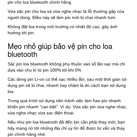
pin cho loa bluetooth chính hãng.
Vừa sặc pin cho loa và vừa nghe nhạc là lỗi thường gặp của
người dùng. Điều này sẽ làm pin mới bị chai nhanh hơn.
Không đặt loa trong môi trường có nhiệt độ cao, gây ảnh
hưởng tới pin.
Mẹo nhỏ giúp bảo vệ pin cho loa
bluetooth
Sặc pin loa bluetooth không phụ thuộc vào số lần sạc mà chỉ
dựa vào chu kì từ pin 100% tới khi 0%
Các dòng pin Li-on có thể sạc nhiều lần, sau một thời gian sử
dụng pin sẽ bị chai, nhanh hay chậm là do cách bạn sử dụng
loa.
Trong quá trình sử dụng nên tránh việc làm hao pin nhanh
khiến pin nhanh “cạn kiệt”. Ví dụ: Vừa sặc pin vừa nghe nhạc,
vừa nghe nhạc vừa sạc điện thoại.
Nếu như pin loa bluetooth đã đến lức cần phải thay mới, bạn
hãy mang nó tới những địa chỉ uy tín để được tư vấn và thay
pin chính hãng nhé.