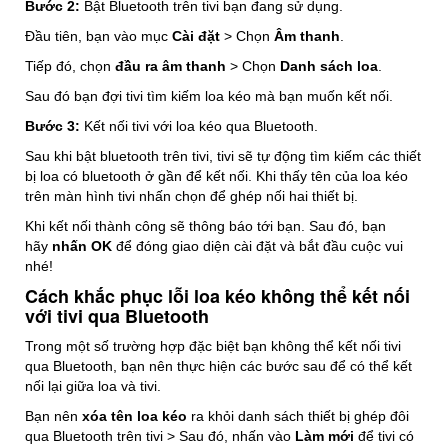
Bước 2:
Bật Bluetooth trên tivi bạn đang sử dụng.
Đầu tiên, bạn vào mục
Cài đặt
> Chọn
Âm thanh
.
Tiếp đó, chọn
đầu ra âm thanh
> Chọn
Danh sách loa
.
Sau đó bạn đợi tivi tìm kiếm loa kéo mà bạn muốn kết nối.
Bước 3:
Kết nối tivi với loa kéo qua Bluetooth.
Sau khi bật bluetooth trên tivi, tivi sẽ tự động tìm kiếm các thiết
bị loa có bluetooth ở gần để kết nối. Khi thấy tên của loa kéo
trên màn hình tivi nhấn chọn để ghép nối hai thiết bị.
Khi kết nối thành công sẽ thông báo tới bạn. Sau đó, bạn
hãy
nhấn OK
để đóng giao diện cài đặt và bắt đầu cuộc vui
nhé!
Cách khắc phục lỗi loa kéo không thể kết nối
với tivi qua Bluetooth
Trong một số trường hợp đặc biệt bạn không thể kết nối tivi
qua Bluetooth, bạn nên thực hiện các bước sau để có thể kết
nối lại giữa loa và tivi.
Bạn nên
xóa tên loa kéo
ra khỏi danh sách thiết bị ghép đôi
qua Bluetooth trên tivi > Sau đó, nhấn vào
Làm mới
để tivi có