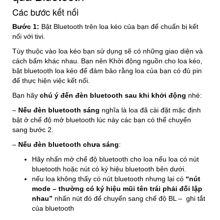
Các bước kết nối
Bước 1:
Bật Bluetooth trên loa kéo của bạn để chuẩn bị kết
nối với tivi.
Tùy thuộc vào loa kéo bạn sử dụng sẽ có những giao diện và
cách bấm khác nhau. Bạn nên Khởi động nguồn cho loa kéo,
bật bluetooth loa kéo để đảm bảo rằng loa của bạn có đủ pin
để thực hiện việc kết nối.
Bạn hãy
chú ý đến đèn bluetooth sau khi khởi động
nhé:
–
Nếu đèn bluetooth sáng
nghĩa là loa đã cài đặt mặc định
bật ở chế độ mở bluetooth lúc này các bạn có thể chuyển
sang bước 2.
–
Nếu đèn bluetooth chưa sáng
:
Hãy nhấn mở chế độ bluetooth cho loa nếu loa có nút
bluetooth hoặc nút có ký hiệu bluetooth bên dưới.
nếu loa không thấy có nút bluetooth nhưng lại có
“nút
mode – thường có ký hiệu mũi tên trái phải đối lập
nhau”
nhấn nút đó để chuyển sang chế độ BL – ghi tắt
của bluetooth