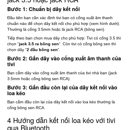
Bước 1: Chuẩn bị dây kết nối
Đầu tiên bạn cần xác định tivi bạn có cổng xuất âm thanh
chuẩn nào để chọn dây kết nối cho phù hợp (xem hình dưới).
Thường là cổng 3.5mm hoặc là jack RCA (bông sen).
Tiếp theo bạn chọn mua dây cho phù hợp: Tivi có cổng 3.5 thì
chọn “
jack 3.5 ra bông sen
“. Còn tivi có cổng bông sen thì
chọn dây “
2 đầu bông sen
“.
Bước 2:
Gắn dây vào cổng xuất âm thanh của
tivi
Bạn cắm dây vào cổng xuất âm thanh của tivi nhà bạn (jack
3.5mm hoặc cổng bông sen RCA).
Bước 3: Gắn đầu còn lại của dây kết nối vào
loa kéo
Bạn cắm đầu còn lại của dây kết nối vào loa kéo thường là
cổng bông sen RCA.
4
Hướng dẫn kết nối loa kéo với tivi
qua Bluetooth