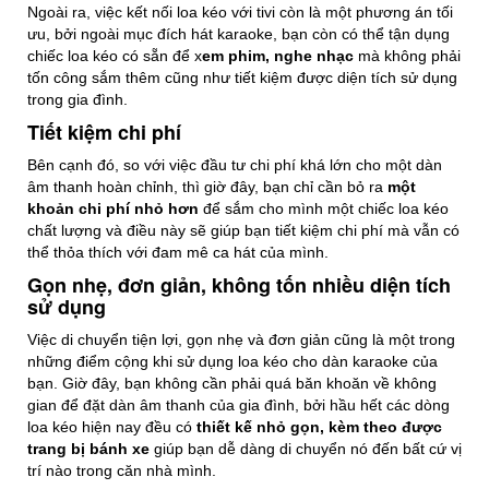
Ngoài ra, việc kết nối loa kéo với tivi còn là một phương án tối
ưu, bởi ngoài mục đích hát karaoke, bạn còn có thể tận dụng
chiếc loa kéo có sẵn để x
em phim, nghe nhạc
mà không phải
tốn công sắm thêm cũng như tiết kiệm được diện tích sử dụng
trong gia đình.
Tiết kiệm chi phí
Bên cạnh đó, so với việc đầu tư chi phí khá lớn cho một dàn
âm thanh hoàn chỉnh, thì giờ đây, bạn chỉ cần bỏ ra
một
khoản chi phí nhỏ hơn
để sắm cho mình một chiếc loa kéo
chất lượng và điều này sẽ giúp bạn tiết kiệm chi phí mà vẫn có
thể thỏa thích với đam mê ca hát của mình.
Gọn nhẹ, đơn giản, không tốn nhiều diện tích
sử dụng
Việc di chuyển tiện lợi, gọn nhẹ và đơn giản cũng là một trong
những điểm cộng khi sử dụng loa kéo cho dàn karaoke của
bạn. Giờ đây, bạn không cần phải quá băn khoăn về không
gian để đặt dàn âm thanh của gia đình, bởi hầu hết các dòng
loa kéo hiện nay đều có
thiết kế nhỏ gọn, kèm theo được
trang bị bánh xe
giúp bạn dễ dàng di chuyển nó đến bất cứ vị
trí nào trong căn nhà mình.