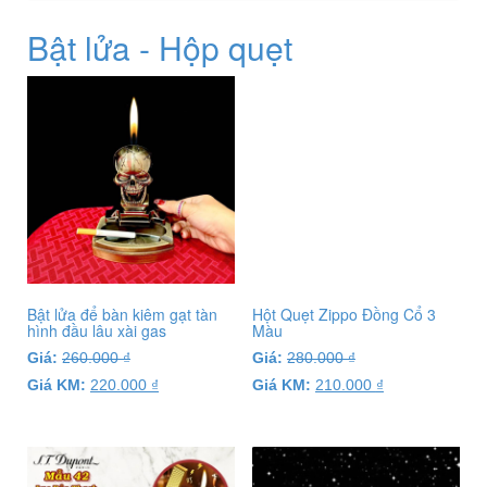
Bật lửa - Hộp quẹt
Bật lửa để bàn kiêm gạt tàn
Hột Quẹt Zippo Đồng Cổ 3
hình đầu lâu xài gas
Màu
Giá:
260.000
₫
Giá:
280.000
₫
Giá KM:
220.000
₫
Giá KM:
210.000
₫