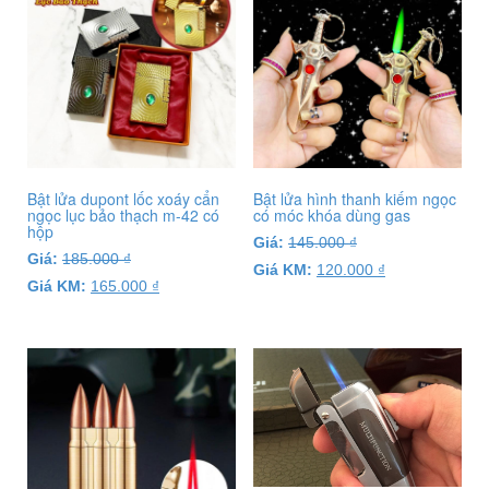
Bật lửa dupont lốc xoáy cẩn
Bật lửa hình thanh kiếm ngọc
ngọc lục bảo thạch m-42 có
có móc khóa dùng gas
hộp
Giá:
145.000
₫
Giá:
185.000
₫
Giá KM:
120.000
₫
Giá KM:
165.000
₫