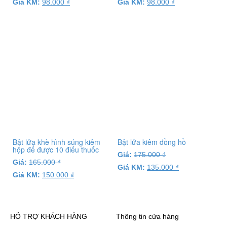
Giá KM:
98.000
₫
Giá KM:
98.000
₫
Bật lửa khè hình súng kiêm
Bật lửa kiêm đồng hồ
hộp để được 10 điếu thuốc
Giá:
175.000
₫
Giá:
165.000
₫
Giá KM:
135.000
₫
Giá KM:
150.000
₫
HỖ TRỢ KHÁCH HÀNG
Thông tin cửa hàng