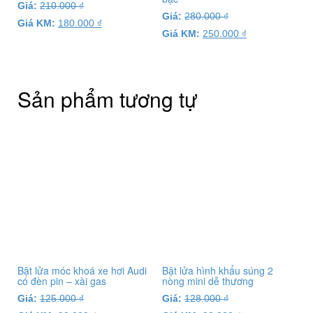
Giá:
210.000
₫
Giá:
280.000
₫
Giá KM:
180.000
₫
Giá KM:
250.000
₫
Sản phẩm tương tự
Bật lửa móc khoá xe hơi Audi
Bật lửa hình khẩu súng 2
có đèn pin – xài gas
nòng mini dễ thương
Giá:
125.000
₫
Giá:
128.000
₫