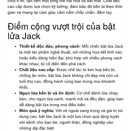
chút tỉ mỉ, tạo nên một tổng thể hài hòa và bắt mắt. Chất liệu
cao cấp được lựa chọn kỹ lưỡng, đảm bảo độ bền bỉ theo thời
gian và mang lại cảm giác cầm nắm chắc chắn, đầm tay.
Điểm cộng vượt trội của bật
lửa Jack
Thiết kế độc đáo, phong cách:
Mỗi chiếc bật lửa Jack
là một tác phẩm nghệ thuật, với những họa tiết tinh xảo
hoặc kiểu dáng hiện đại, phù hợp với nhiều phong cách
khác nhau, từ cổ điển đến phá cách.
Chất liệu cao cấp:
Được chế tác từ kim loại bền bỉ,
chống ăn mòn, bật lửa Jack không chỉ đẹp mà còn có
tuổi thọ cao, đồng hành cùng bạn trong mọi khoảnh
khắc.
Ngọn lửa bền bỉ và ổn định:
Cơ chế đánh lửa nhạy
bén, cho ngọn lửa xanh, mạnh mẽ và đều đặn, giúp bạn
dễ dàng bật lửa trong mọi điều kiện.
Món quà ý nghĩa:
Với vẻ ngoài sang trọng và giá trị sử
dụng cao, bật lửa Jack là một lựa chọn quà tặng tuyệt
vời dành cho bạn bè, người thân, đồng nghiệp vào
những dịp đặc biệt.