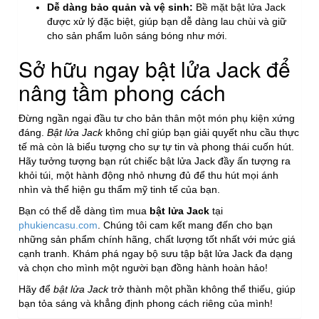
Dễ dàng bảo quản và vệ sinh:
Bề mặt bật lửa Jack
được xử lý đặc biệt, giúp bạn dễ dàng lau chùi và giữ
cho sản phẩm luôn sáng bóng như mới.
Sở hữu ngay bật lửa Jack để
nâng tầm phong cách
Đừng ngần ngại đầu tư cho bản thân một món phụ kiện xứng
đáng.
Bật lửa Jack
không chỉ giúp bạn giải quyết nhu cầu thực
tế mà còn là biểu tượng cho sự tự tin và phong thái cuốn hút.
Hãy tưởng tượng bạn rút chiếc bật lửa Jack đầy ấn tượng ra
khỏi túi, một hành động nhỏ nhưng đủ để thu hút mọi ánh
nhìn và thể hiện gu thẩm mỹ tinh tế của bạn.
Bạn có thể dễ dàng tìm mua
bật lửa Jack
tại
phukiencasu.com
. Chúng tôi cam kết mang đến cho bạn
những sản phẩm chính hãng, chất lượng tốt nhất với mức giá
cạnh tranh. Khám phá ngay bộ sưu tập bật lửa Jack đa dạng
và chọn cho mình một người bạn đồng hành hoàn hảo!
Hãy để
bật lửa Jack
trở thành một phần không thể thiếu, giúp
bạn tỏa sáng và khẳng định phong cách riêng của mình!