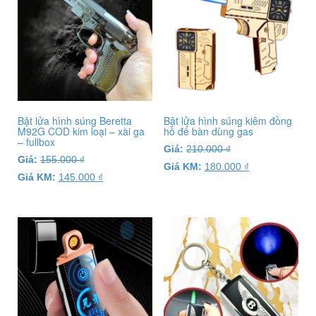
Bật lửa hình súng Beretta
Bật lửa hình súng kiêm đồng
M92G COD kim loại – xài ga
hồ để bàn dùng gas
– fullbox
Giá:
210.000
₫
Giá:
155.000
₫
Giá KM:
180.000
₫
Giá KM:
145.000
₫