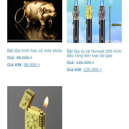
Bật lửa hình heo có móc khóa
Bật lửa tự vệ Honest 305 hình
đầu rồng kim loại xài gas
Giá:
98.000
₫
Giá:
145.000
₫
Giá KM:
98.000
₫
Giá KM:
125.000
₫