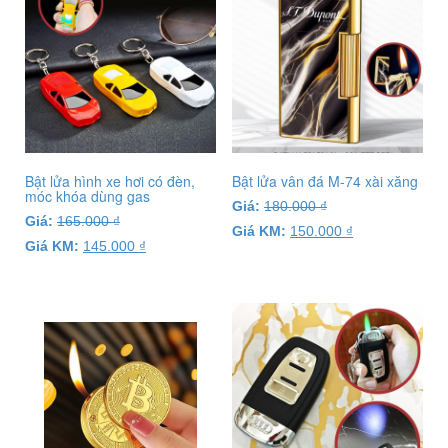
Bật lửa hình xe hơi có đèn,
Bật lửa vân đá M-74 xài xăng
móc khóa dùng gas
Giá:
180.000
₫
Giá:
165.000
₫
Giá KM:
150.000
₫
Giá KM:
145.000
₫