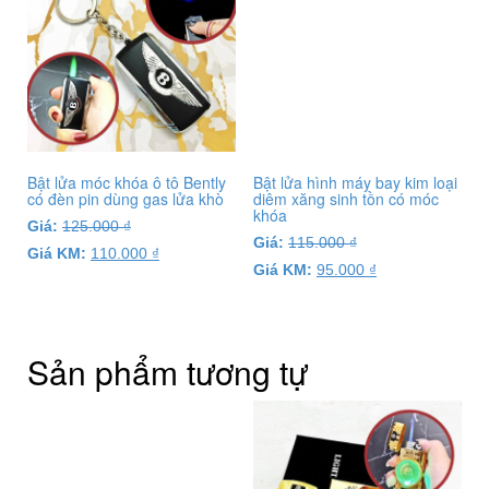
Bật lửa móc khóa ô tô Bently
Bật lửa hình máy bay kim loại
có đèn pin dùng gas lửa khò
diêm xăng sinh tồn có móc
khóa
Giá:
125.000
₫
Giá:
115.000
₫
Giá KM:
110.000
₫
Giá KM:
95.000
₫
Sản phẩm tương tự