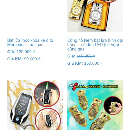
Bật lửa móc khóa xe ô tô
Đồng hồ kiêm bật lửa hình đại
Mercedes – xài gas
bàng – có đèn LED (có hộp) –
dùng gas
Giá:
120.000
₫
Giá:
160.000
₫
Giá KM:
90.000
₫
Giá KM:
160.000
₫