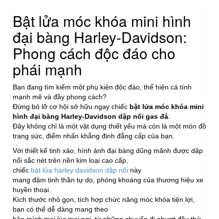
số
Bật lửa móc khóa mini hình
lượng
đại bàng Harley-Davidson:
Phong cách độc đáo cho
phái mạnh
Bạn đang tìm kiếm một phụ kiện độc đáo, thể hiện cá tính
mạnh mẽ và đầy phong cách?
Đừng bỏ lỡ cơ hội sở hữu ngay chiếc
bật lửa móc khóa mini
hình đại bàng Harley-Davidson dập nổi gas đá
.
Đây không chỉ là một vật dụng thiết yếu mà còn là một món đồ
trang sức, điểm nhấn khẳng định đẳng cấp của bạn.
Với thiết kế tinh xảo, hình ảnh đại bàng dũng mãnh được dập
nổi sắc nét trên nền kim loại cao cấp,
chiếc
bật lửa harley davidson dập nổi
này
mang đậm tinh thần tự do, phóng khoáng của thương hiệu xe
huyền thoại.
Kích thước nhỏ gọn, tích hợp chức năng móc khóa tiện lợi,
bạn có thể dễ dàng mang theo
bên mình mọi lúc mọi nơi, từ những chuyến đi phượt đầy thử