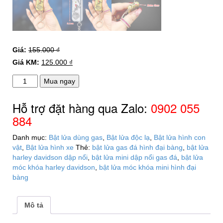
Giá:
155.000
₫
Giá KM:
125.000
₫
Bật
Mua ngay
lửa
móc
Hỗ trợ đặt hàng qua Zalo:
0902 055
khóa
884
mini
hình
Danh mục:
Bật lửa dùng gas
,
Bật lửa độc lạ
,
Bật lửa hình con
đại
vật
,
Bật lửa hình xe
Thẻ:
bật lửa gas đá hình đại bàng
,
bật lửa
bàng
harley davidson dập nổi
,
bật lửa mini dập nổi gas đá
,
bật lửa
harley
móc khóa harley davidson
,
bật lửa móc khóa mini hình đại
-
bàng
davidson
dập
nổi
Mô tả
gas
đá