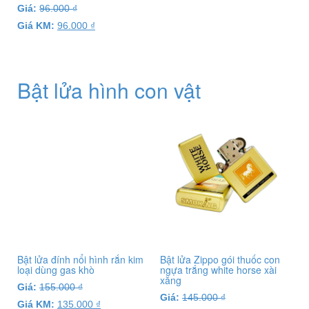
Giá:
96.000
₫
Giá KM:
96.000
₫
Bật lửa hình con vật
Bật lửa đính nổi hình rắn kim
Bật lửa Zippo gói thuốc con
loại dùng gas khò
ngựa trắng white horse xài
xăng
Giá:
155.000
₫
Giá:
145.000
₫
Giá KM:
135.000
₫