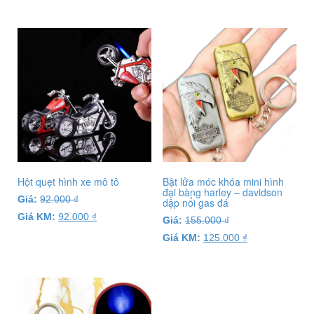
Hột quẹt hình xe mô tô
Bật lửa móc khóa mini hình
đại bàng harley – davidson
Giá:
92.000
₫
dập nổi gas đá
Giá KM:
92.000
₫
Giá:
155.000
₫
Giá KM:
125.000
₫