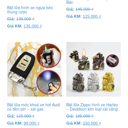
Bật lửa hình xe ngựa kéo
Giá:
145.000
₫
thùng rượu
Giá KM:
125.000
₫
Giá:
135.000
₫
Giá KM:
135.000
₫
Bật lửa móc khoá xe hơi Audi
Bật lửa Zippo hình xe Harley
có đèn pin – xài gas
– Davidson kim loại xài xăng
Giá:
125.000
₫
Giá:
185.000
₫
Giá KM:
98.000
₫
Giá KM:
150.000
₫