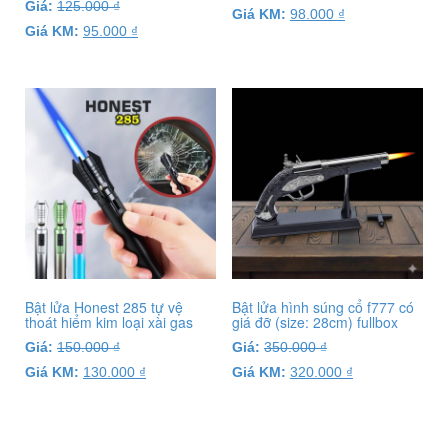
Giá:
125.000
₫
Giá KM:
98.000
₫
Giá KM:
95.000
₫
Bật lửa Honest 285 tự vệ
Bật lửa hình súng cổ f777 có
thoát hiểm kim loại xài gas
giá đỡ (size: 28cm) fullbox
Giá:
150.000
₫
Giá:
350.000
₫
Giá KM:
130.000
₫
Giá KM:
320.000
₫