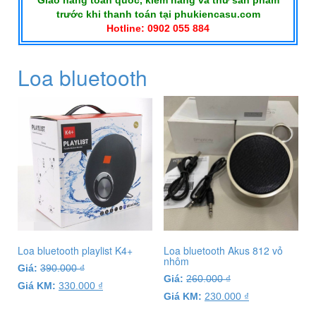
Giao hàng toàn quốc, kiểm hàng và thử sản phẩm
trước khi thanh toán tại phukiencasu.com
Hotline: 0902 055 884
Loa bluetooth
Loa bluetooth playlist K4+
Loa bluetooth Akus 812 vỏ
nhôm
Giá:
390.000
₫
Giá:
260.000
₫
Giá KM:
330.000
₫
Giá KM:
230.000
₫