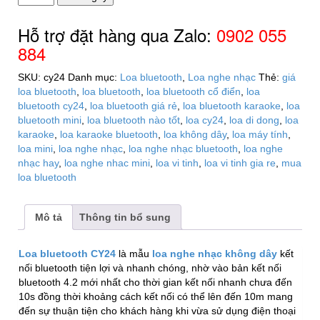
bluetooth
CY24
Hỗ trợ đặt hàng qua Zalo:
0902 055
loa
884
bluetooth
giá
SKU:
cy24
Danh mục:
Loa bluetooth
,
Loa nghe nhạc
Thẻ:
giá
rẻ
loa bluetooth
,
loa bluetooth
,
loa bluetooth cổ điển
,
loa
số
bluetooth cy24
,
loa bluetooth giá rẻ
,
loa bluetooth karaoke
,
loa
lượng
bluetooth mini
,
loa bluetooth nào tốt
,
loa cy24
,
loa di dong
,
loa
karaoke
,
loa karaoke bluetooth
,
loa không dây
,
loa máy tính
,
loa mini
,
loa nghe nhạc
,
loa nghe nhạc bluetooth
,
loa nghe
nhạc hay
,
loa nghe nhac mini
,
loa vi tinh
,
loa vi tinh gia re
,
mua
loa bluetooth
Mô tả
Thông tin bổ sung
Loa bluetooth CY24
là mẫu
loa nghe nhạc không dây
kết
nối bluetooth tiện lợi và nhanh chóng, nhờ vào bản kết nối
bluetooth 4.2 mới nhất cho thời gian kết nối nhanh chưa đến
10s đồng thời khoảng cách kết nối có thể lên đến 10m mang
đến sự thuận tiện cho khách hàng khi vừa sử dụng điện thoại