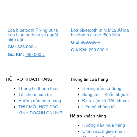
Loa bluetooth Rixing 2016
Loa bluetooth mini ML23U loa
Loa bluetooth có vẻ ngoài
bluetooth giá rẻ Biên Hòa
hiện đại
Giá:
360.000
₫
Giá:
325.000
₫
Giá KM:
290.000
₫
Giá KM:
290.000
₫
HỖ TRỢ KHÁCH HÀNG
Thông tin cửa hàng
Thông tin thanh toán
Hướng dẫn sử dụng
Tài khoản của tôi
Sáng tạo – Khắc phục lỗi
Hướng dẫn mua hàng
Điều kiện và điều khoản
THƯ MỜI HỢP TÁC
Liên hệ chúng tôi
KINH DOANH ONLINE
Hỗ trợ khách hàng
Hướng dẫn mua hàng
Chính sách giao nhận