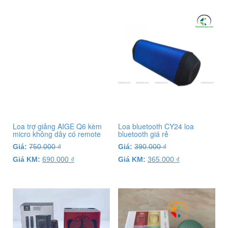
Loa trợ giảng AIGE Q6 kèm
Loa bluetooth CY24 loa
micro không dây có remote
bluetooth giá rẻ
Giá:
750.000
₫
Giá:
390.000
₫
Giá KM:
690.000
₫
Giá KM:
365.000
₫