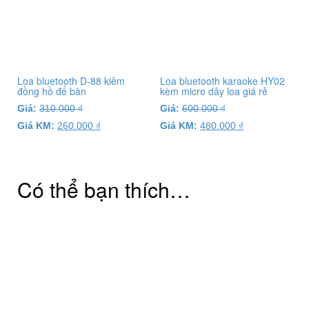
Loa bluetooth D-88 kiêm
Loa bluetooth karaoke HY02
đồng hồ để bàn
kèm micro dây loa giá rẻ
Giá:
310.000
₫
Giá:
600.000
₫
Giá KM:
260.000
₫
Giá KM:
480.000
₫
Có thể bạn thích…