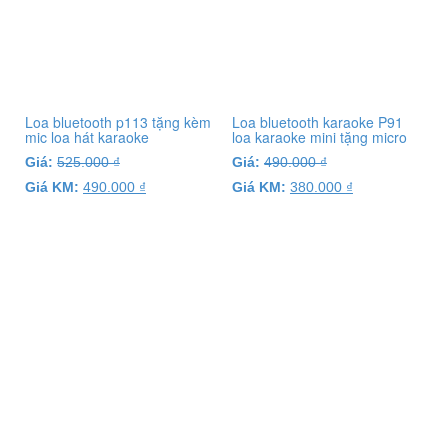
Loa bluetooth p113 tặng kèm
Loa bluetooth karaoke P91
mic loa hát karaoke
loa karaoke mini tặng micro
Giá:
525.000
₫
Giá:
490.000
₫
Giá KM:
490.000
₫
Giá KM:
380.000
₫