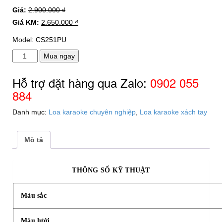
Giá:
2.900.000
₫
Giá KM:
2.650.000
₫
Model: CS251PU
Loa
Mua ngay
karaoke
Acnos
Hỗ trợ đặt hàng qua Zalo:
0902 055
CS251PU
884
số
lượng
Danh mục:
Loa karaoke chuyên nghiệp
,
Loa karaoke xách tay
Mô tả
THÔNG SỐ KỸ THUẬT
Màu sắc
Màu lưới