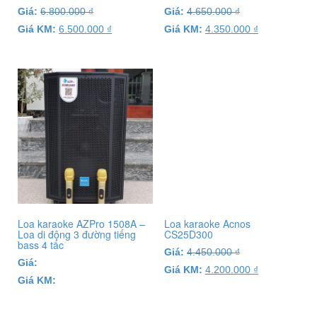
Giá:
6.800.000
₫
Giá:
4.650.000
₫
Giá KM:
6.500.000
₫
Giá KM:
4.350.000
₫
Loa karaoke AZPro 1508A –
Loa karaoke Acnos
Loa di động 3 đường tiếng
CS25D300
bass 4 tấc
Giá:
4.450.000
₫
Giá:
Giá KM:
4.200.000
₫
Giá KM: