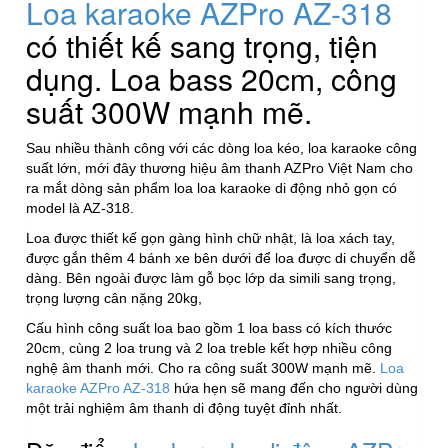
Loa karaoke AZPro AZ-318
có thiết kế sang trọng, tiện
dụng. Loa bass 20cm, công
suất 300W mạnh mẽ.
Sau nhiều thành công với các dòng loa kéo, loa karaoke công
suất lớn, mới đây thương hiệu âm thanh AZPro Việt Nam cho
ra mắt dòng sản phẩm loa loa karaoke di động nhỏ gọn có
model là AZ-318.
Loa được thiết kế gọn gàng hình chữ nhật, là loa xách tay,
được gắn thêm 4 bánh xe bên dưới để loa được di chuyển dễ
dàng. Bên ngoài được làm gỗ bọc lớp da simili sang trọng,
trọng lượng cân nặng 20kg,
Cấu hình công suất loa bao gồm 1 loa bass có kích thước
20cm, cùng 2 loa trung và 2 loa treble kết hợp nhiều công
nghệ âm thanh mới. Cho ra công suất 300W mạnh mẽ.
Loa
karaoke AZPro AZ-318
hứa hẹn sẽ mang đến cho người dùng
một trải nghiệm âm thanh di động tuyệt đỉnh nhất.