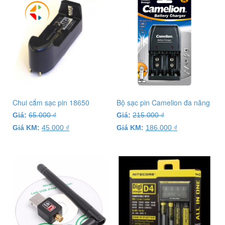
Chui cắm sạc pin 18650
Bộ sạc pin Camelion đa năng
Giá:
65.000
₫
Giá:
215.000
₫
Giá KM:
45.000
₫
Giá KM:
186.000
₫