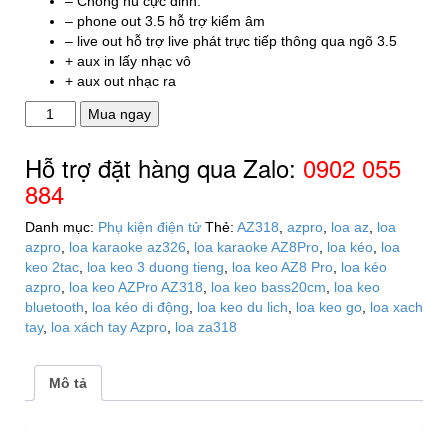
– Chống hú cực đỉnh.
– phone out 3.5 hỗ trợ kiểm âm
– live out hỗ trợ live phát trực tiếp thông qua ngõ 3.5
+ aux in lấy nhạc vô
+ aux out nhạc ra
Loa
Mua ngay
karaoke
AZPro
Hỗ trợ đặt hàng qua Zalo:
0902 055
AZ-
884
318
số
Danh mục:
Phụ kiện điện tử
Thẻ:
AZ318
,
azpro
,
loa az
,
loa
lượng
azpro
,
loa karaoke az326
,
loa karaoke AZ8Pro
,
loa kéo
,
loa
keo 2tac
,
loa keo 3 duong tieng
,
loa keo AZ8 Pro
,
loa kéo
azpro
,
loa keo AZPro AZ318
,
loa keo bass20cm
,
loa keo
bluetooth
,
loa kéo di động
,
loa keo du lich
,
loa keo go
,
loa xach
tay
,
loa xách tay Azpro
,
loa za318
Mô tả