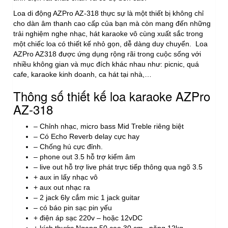
Loa di động AZPro AZ-318 thực sự là một thiết bị không chỉ
cho dàn âm thanh cao cấp của bạn mà còn mang đến những
trải nghiệm nghe nhạc, hát karaoke vô cùng xuất sắc trong
một chiếc loa có thiết kế nhỏ gọn, dễ dàng duy chuyển. Loa
AZPro AZ318 được ứng dụng rộng rãi trong cuộc sống với
nhiều không gian và mục đích khác nhau như: picnic, quá
cafe, karaoke kinh doanh, ca hát tại nhà,…
Thông số thiết kế loa karaoke AZPro
AZ-318
– Chỉnh nhạc, micro bass Mid Treble riêng biệt
– Có Echo Reverb delay cực hay
– Chống hú cực đỉnh.
– phone out 3.5 hỗ trợ kiểm âm
– live out hỗ trợ live phát trực tiếp thông qua ngõ 3.5
+ aux in lấy nhạc vô
+ aux out nhạc ra
– 2 jack 6ly cắm mic 1 jack guitar
– có báo pin sạc pin yếu
+ điện áp sạc 220v – hoặc 12vDC