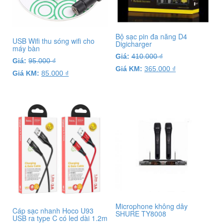
Bộ sạc pin đa năng D4
USB Wifi thu sóng wifi cho
Digicharger
máy bàn
Giá:
410.000
₫
Giá:
95.000
₫
Giá KM:
365.000
₫
Giá KM:
85.000
₫
Microphone không dây
Cáp sạc nhanh Hoco U93
SHURE TY8008
USB ra type C có led dài 1.2m