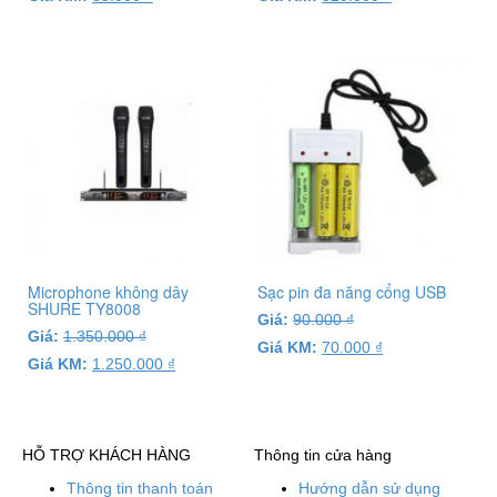
Microphone không dây
Sạc pin đa năng cổng USB
SHURE TY8008
Giá:
90.000
₫
Giá:
1.350.000
₫
Giá KM:
70.000
₫
Giá KM:
1.250.000
₫
HỖ TRỢ KHÁCH HÀNG
Thông tin cửa hàng
Thông tin thanh toán
Hướng dẫn sử dụng