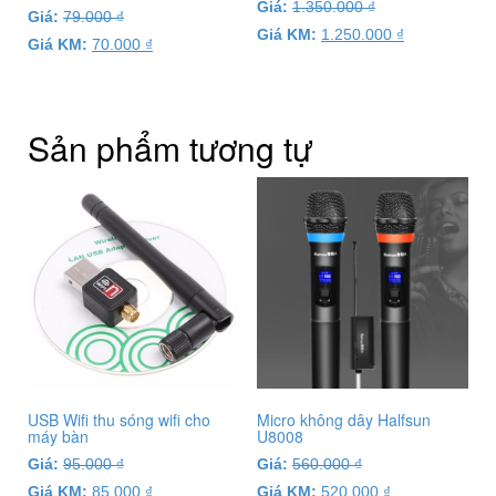
Giá:
1.350.000
₫
Giá:
79.000
₫
Giá KM:
1.250.000
₫
Giá KM:
70.000
₫
Sản phẩm tương tự
USB Wifi thu sóng wifi cho
Micro không dây Halfsun
máy bàn
U8008
Giá:
95.000
₫
Giá:
560.000
₫
Giá KM:
85.000
₫
Giá KM:
520.000
₫