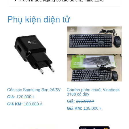
+ kích thước Ngang 50 cao 30 cm., nặng 12kg
Phụ kiện điện tử
Cốc sạc Samsung đen 2A/5V
Combo phím chuột Vinaboss
3188 có dây
Giá:
120.000
₫
Giá:
155.000
₫
Giá KM:
100.000
₫
Giá KM:
135.000
₫