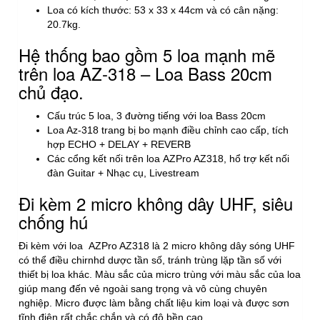
Loa có kích thước: 53 x 33 x 44cm và có cân nặng:
20.7kg.
Hệ thống bao gồm 5 loa mạnh mẽ
trên loa AZ-318 – Loa Bass 20cm
chủ đạo.
Cấu trúc 5 loa, 3 đường tiếng với loa Bass 20cm
Loa Az-318 trang bị bo mạnh điều chỉnh cao cấp, tích
hợp ECHO + DELAY + REVERB
Các cổng kết nối trên loa AZPro AZ318, hổ trợ kết nối
đàn Guitar + Nhạc cụ, Livestream
Đi kèm 2 micro không dây UHF, siêu
chống hú
Đi kèm với loa AZPro AZ318 là 2 micro không dây sóng UHF
có thể điều chirnhd dược tần số, tránh trùng lặp tần số với
thiết bị loa khác. Màu sắc của micro trùng với màu sắc của loa
giúp mang đến vẻ ngoài sang trọng và vô cùng chuyên
nghiệp. Micro được làm bằng chất liệu kim loại và được sơn
tĩnh điện rất chắc chắn và có độ bền cao.