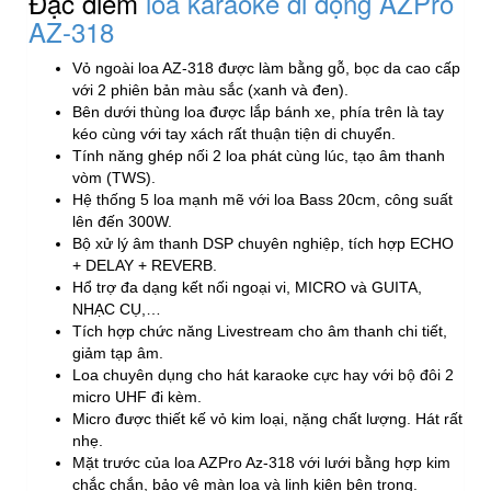
Đặc điểm
loa karaoke di động AZPro
AZ-318
Vỏ ngoài loa AZ-318 được làm bằng gỗ, bọc da cao cấp
với 2 phiên bản màu sắc (xanh và đen).
Bên dưới thùng loa được lắp bánh xe, phía trên là tay
kéo cùng với tay xách rất thuận tiện di chuyển.
Tính năng ghép nối 2 loa phát cùng lúc, tạo âm thanh
vòm (TWS).
Hệ thống 5 loa mạnh mẽ với loa Bass 20cm, công suất
lên đến 300W.
Bộ xử lý âm thanh DSP chuyên nghiệp, tích hợp ECHO
+ DELAY + REVERB.
Hổ trợ đa dạng kết nối ngoại vi, MICRO và GUITA,
NHẠC CỤ,…
Tích hợp chức năng Livestream cho âm thanh chi tiết,
giảm tạp âm.
Loa chuyên dụng cho hát karaoke cực hay với bộ đôi 2
micro UHF đi kèm.
Micro được thiết kế vỏ kim loại, nặng chất lượng. Hát rất
nhẹ.
Mặt trước của loa AZPro Az-318 với lưới bằng hợp kim
chắc chắn, bảo vệ màn loa và linh kiện bên trong.