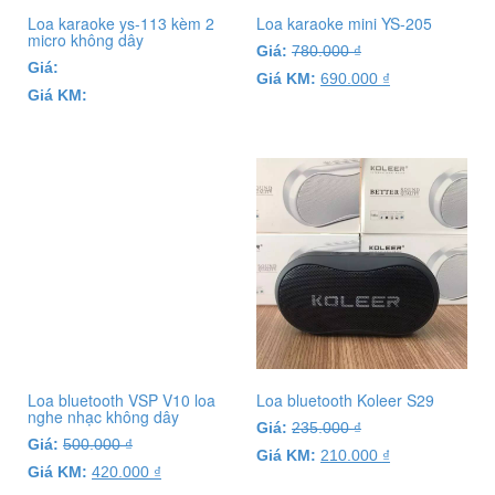
Loa karaoke ys-113 kèm 2
Loa karaoke mini YS-205
micro không dây
Giá:
780.000
₫
Giá:
Giá KM:
690.000
₫
Giá KM:
Loa bluetooth VSP V10 loa
Loa bluetooth Koleer S29
nghe nhạc không dây
Giá:
235.000
₫
Giá:
500.000
₫
Giá KM:
210.000
₫
Giá KM:
420.000
₫