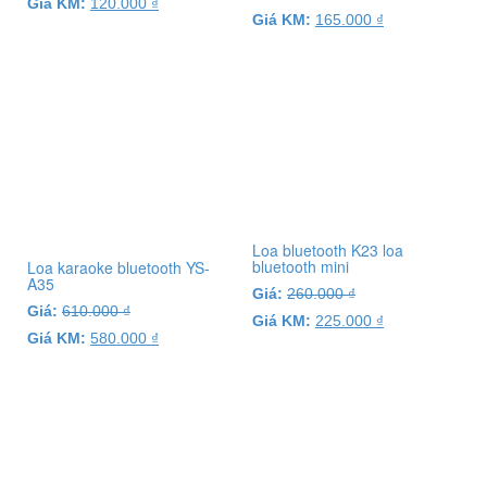
Giá KM:
120.000
₫
Giá KM:
165.000
₫
Loa bluetooth K23 loa
bluetooth mini
Loa karaoke bluetooth YS-
A35
Giá:
260.000
₫
Giá:
610.000
₫
Giá KM:
225.000
₫
Giá KM:
580.000
₫