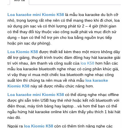
Loa karaoke mini Kiomic K58
là mẫu loa karaoke du lịch cỡ
nhỏ, trọng lượng rất nhẹ nên có thể mang theo khi đi chơi, loa
sử dụng pin sạc và có thời lượng phát từ 2 – 4 giờ (thời gian
có thể thay đổi tùy thuộc vào công suất phát và mục đích sử
dụng – bạn có thể hổ trợ pin cho loa bằng nguồn trực tiếp
hoặc pin sạc dự phòng).
Loa Kiomic K58
được thiết kế kèm theo một micro không dây
để trợ giảng, thuyết trình trước đám đông hay hát karaoke giải
trí với nhau, âm thanh và công suất của
loa K58
hơn hẳn các
mẫu loa karaoke bluetooth nghe nhạc có cùng phân khúc giá,
vì vậy thay vì mua một chiếc loa bluetooth nghe nhạc công
suất lớn thì chúng ta nên mua về nhà mẫu
loa karaoke
Kiomic K58
này sẽ được nhiều chức năng hơn.
Loa karaoke mini Kiomic K58
có thể dùng nghe nhạc offline
được ghi sẵn trên USB hay thẻ nhớ hoặc kết nối bluetooth với
điện thoại, máy tính bảng hay laptop…và hơn thế bạn có thể
ngẫu hứng hát karaoke online khi cảm thấy yêu thích 1 bài hát
nào đó.
Ngoài ra
loa Kiomic K58
còn có thêm tính năng nghe các