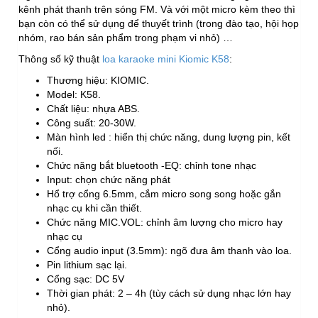
kênh phát thanh trên sóng FM. Và với một micro kèm theo thì
bạn còn có thể sử dụng để thuyết trình (trong đào tạo, hội họp
nhóm, rao bán sản phẩm trong phạm vi nhỏ) …
Thông số kỹ thuật
loa karaoke mini Kiomic K58
:
Thương hiệu: KIOMIC.
Model: K58.
Chất liệu: nhựa ABS.
Công suất: 20-30W.
Màn hình led : hiển thị chức năng, dung lượng pin, kết
nối.
Chức năng bắt bluetooth -EQ: chỉnh tone nhạc
Input: chọn chức năng phát
Hổ trợ cổng 6.5mm, cắm micro song song hoặc gắn
nhạc cụ khi cần thiết.
Chức năng MIC.VOL: chỉnh âm lượng cho micro hay
nhạc cụ
Cổng audio input (3.5mm): ngõ đưa âm thanh vào loa.
Pin lithium sạc lại.
Cổng sạc: DC 5V
Thời gian phát: 2 – 4h (tùy cách sử dụng nhạc lớn hay
nhỏ).