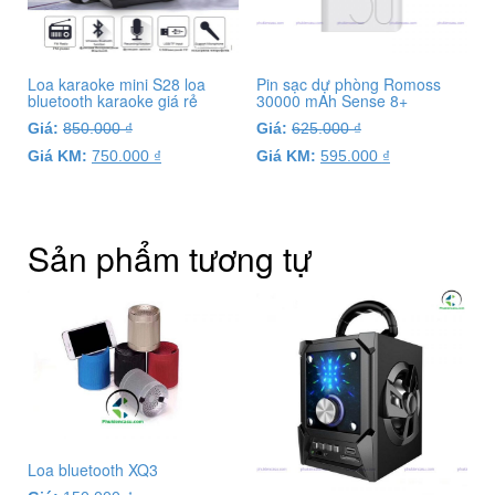
Loa karaoke mini S28 loa
Pin sạc dự phòng Romoss
bluetooth karaoke giá rẻ
30000 mAh Sense 8+
Giá:
850.000
₫
Giá:
625.000
₫
Giá KM:
750.000
₫
Giá KM:
595.000
₫
Sản phẩm tương tự
Loa bluetooth XQ3