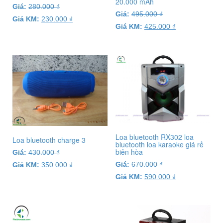
20.000 mAh
Giá:
280.000
₫
Giá:
495.000
₫
Giá KM:
230.000
₫
Giá KM:
425.000
₫
Loa bluetooth RX302 loa
Loa bluetooth charge 3
bluetooth loa karaoke giá rẻ
biên hòa
Giá:
430.000
₫
Giá:
670.000
₫
Giá KM:
350.000
₫
Giá KM:
590.000
₫