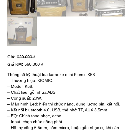
Giá:
620.000
₫
Giá KM:
560.000
₫
Thông số kỹ thuật loa karaoke mini Kiomic K58
– Thương hiệu: KIOMIC.
– Model: K58.
– Chất liệu: gỗ, nhựa ABS.
– Công suất: 20W.
– Màn hình Led: hiển thị chức năng, dung lượng pin, kết nối.
– Kết nối bluetooth 4.0, USB, thẻ nhớ TF, AUX 3.5mm
– EQ: Chỉnh tone nhạc, echo
– Input: chọn chức năng phát
– Hổ trợ cổng 6.5mm, cắm micro, hoặc gắn nhạc cụ khi cần