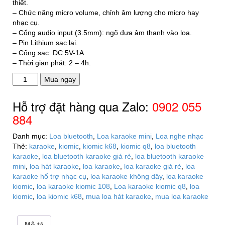
thiết.
– Chức năng micro volume, chỉnh âm lượng cho micro hay
nhạc cụ.
– Cổng audio input (3.5mm): ngõ đưa âm thanh vào loa.
– Pin Lithium sạc lại.
– Cổng sạc: DC 5V-1A.
– Thời gian phát: 2 – 4h.
Loa
Mua ngay
karaoke
mini
Hỗ trợ đặt hàng qua Zalo:
0902 055
Kiomic
884
K58
kèm
Danh mục:
Loa bluetooth
,
Loa karaoke mini
,
Loa nghe nhạc
1
Thẻ:
karaoke
,
kiomic
,
kiomic k68
,
kiomic q8
,
loa bluetooth
micro
karaoke
,
loa bluetooth karaoke giá rẻ
,
loa bluetooth karaoke
không
mini
,
loa hát karaoke
,
loa karaoke
,
loa karaoke giá rẻ
,
loa
dây
karaoke hổ trợ nhạc cụ
,
loa karaoke không dây
,
loa karaoke
số
kiomic
,
loa karaoke kiomic 108
,
Loa karaoke kiomic q8
,
loa
lượng
kiomic
,
loa kiomic k68
,
mua loa hát karaoke
,
mua loa karaoke
Mô tả