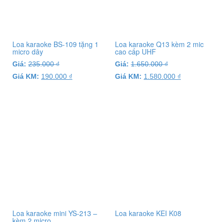
Loa karaoke BS-109 tặng 1
Loa karaoke Q13 kèm 2 mic
micro dây
cao cấp UHF
Giá:
235.000
₫
Giá:
1.650.000
₫
Giá KM:
190.000
₫
Giá KM:
1.580.000
₫
Loa karaoke mini YS-213 –
Loa karaoke KEI K08
kèm 2 micro