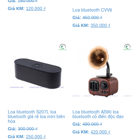
Giá:
150.000
₫
Giá KM:
120.000
₫
Loa bluetooth CVV6
Giá:
450.000
₫
Giá KM:
350.000
₫
Loa bluetooth S207L loa
Loa bluetooth AS90 loa
bluetooth giá rẻ loa mini biên
bluetooth cổ điển độc đáo
hòa
Giá:
480.000
₫
Giá:
300.000
₫
Giá KM:
420.000
₫
Giá KM:
250.000
₫