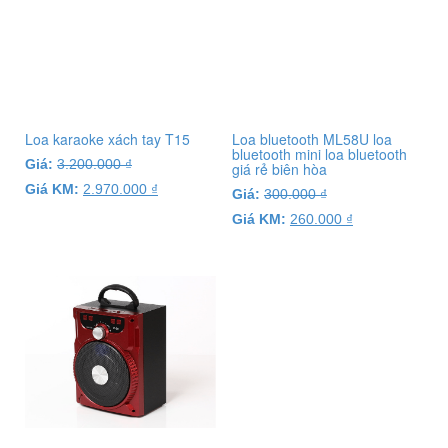
Loa karaoke xách tay T15
Loa bluetooth ML58U loa
bluetooth mini loa bluetooth
Giá:
3.200.000
₫
giá rẻ biên hòa
Giá KM:
2.970.000
₫
Giá:
300.000
₫
Giá KM:
260.000
₫