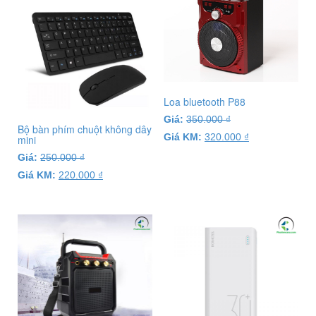
Loa bluetooth P88
Giá:
350.000
₫
Bộ bàn phím chuột không dây
Giá KM:
320.000
₫
mini
Giá:
250.000
₫
Giá KM:
220.000
₫