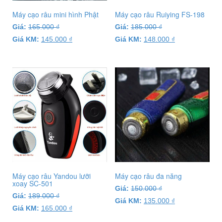
Máy cạo râu mini hình Phật
Máy cạo râu Ruiying FS-198
Giá:
165.000
₫
Giá:
185.000
₫
Giá KM:
145.000
₫
Giá KM:
148.000
₫
Máy cạo râu Yandou lưỡi
Máy cạo râu đa năng
xoay SC-501
Giá:
150.000
₫
Giá:
189.000
₫
Giá KM:
135.000
₫
Giá KM:
165.000
₫