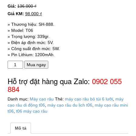
Giá:
136.000
₫
Giá KM:
98.000
₫
» Thương hiệu: SH-888.
» Model: T06
» Trọng lượng: 339gr.
» Điện áp định mức: 5V.
» Công suất định mức: 5W.
» Pin Lithium: 1200mAh.
Máy
Mua ngay
cạo
râu
Hỗ trợ đặt hàng qua Zalo:
0902 055
du
884
lịch
T06
Danh mục:
Máy cạo râu
Thẻ:
máy cạo râu bỏ túi 6 lưỡi
,
máy
bỏ
cạo râu di động t06
,
máy cạo râu du lịch t06
,
máy cạo râu mini
túi
t06
,
t06 máy cạo râu
6
lưỡi
số
Mô tả
lượng