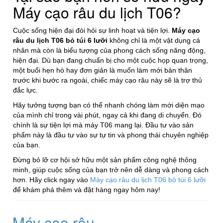
Máy cạo râu du lịch T06?
Cuộc sống hiện đại đòi hỏi sự linh hoạt và tiện lợi.
Máy cạo
râu du lịch T06 bỏ túi 6 lưỡi
không chỉ là một vật dụng cá
nhân mà còn là biểu tượng của phong cách sống năng động,
hiện đại. Dù bạn đang chuẩn bị cho một cuộc họp quan trọng,
một buổi hẹn hò hay đơn giản là muốn làm mới bản thân
trước khi bước ra ngoài, chiếc máy cạo râu này sẽ là trợ thủ
đắc lực.
Hãy tưởng tượng bạn có thể nhanh chóng làm mới diện mạo
của mình chỉ trong vài phút, ngay cả khi đang di chuyển. Đó
chính là sự tiện lợi mà máy T06 mang lại. Đầu tư vào sản
phẩm này là đầu tư vào sự tự tin và phong thái chuyên nghiệp
của bạn.
Đừng bỏ lỡ cơ hội sở hữu một sản phẩm công nghệ thông
minh, giúp cuộc sống của bạn trở nên dễ dàng và phong cách
hơn. Hãy click ngay vào
Máy cạo râu du lịch T06 bỏ túi 6 lưỡi
để khám phá thêm và đặt hàng ngay hôm nay!
Máy cạo râu