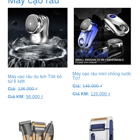
Máy cạo râu mini chống nước
Máy cạo râu du lịch T06 bỏ
T07
túi 6 lưỡi
Giá:
145.000
₫
Giá:
136.000
₫
Giá KM:
125.000
₫
Giá KM:
98.000
₫