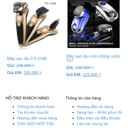
Máy cạo râu mini chống nước
Máy cạo râu FS-3188
T07
Giá:
235.000
₫
Giá:
145.000
₫
Giá KM:
205.000
₫
Giá KM:
125.000
₫
HỖ TRỢ KHÁCH HÀNG
Thông tin cửa hàng
Thông tin thanh toán
Hướng dẫn sử dụng
Tài khoản của tôi
Sáng tạo – Khắc phục lỗi
Hướng dẫn mua hàng
Điều kiện và điều khoản
THƯ MỜI HỢP TÁC
Liên hệ chúng tôi