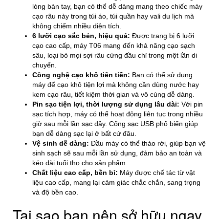
lòng bàn tay, bạn có thể dễ dàng mang theo chiếc máy
cạo râu này trong túi áo, túi quần hay vali du lịch mà
không chiếm nhiều diện tích.
6 lưỡi cạo sắc bén, hiệu quả:
Được trang bị 6 lưỡi
cạo cao cấp, máy T06 mang đến khả năng cạo sạch
sâu, loại bỏ mọi sợi râu cứng đầu chỉ trong một lần di
chuyển.
Công nghệ cạo khô tiên tiến:
Bạn có thể sử dụng
máy để cạo khô tiện lợi mà không cần dùng nước hay
kem cạo râu, tiết kiệm thời gian và vô cùng dễ dàng.
Pin sạc tiện lợi, thời lượng sử dụng lâu dài:
Với pin
sạc tích hợp, máy có thể hoạt động liên tục trong nhiều
giờ sau mỗi lần sạc đầy. Cổng sạc USB phổ biến giúp
bạn dễ dàng sạc lại ở bất cứ đâu.
Vệ sinh dễ dàng:
Đầu máy có thể tháo rời, giúp bạn vệ
sinh sạch sẽ sau mỗi lần sử dụng, đảm bảo an toàn và
kéo dài tuổi thọ cho sản phẩm.
Chất liệu cao cấp, bền bỉ:
Máy được chế tác từ vật
liệu cao cấp, mang lại cảm giác chắc chắn, sang trọng
và độ bền cao.
Tại sao bạn nên sở hữu ngay