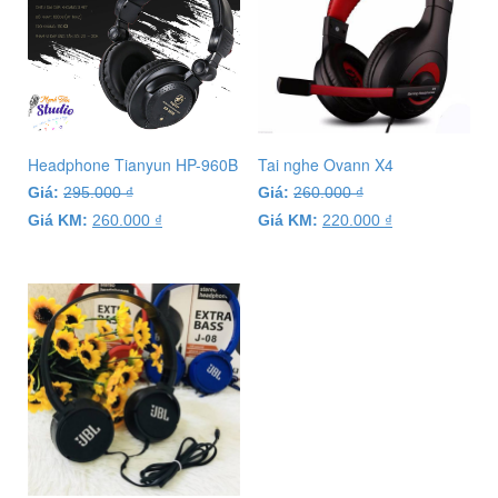
Headphone Tianyun HP-960B
Tai nghe Ovann X4
Giá:
295.000
₫
Giá:
260.000
₫
Giá KM:
260.000
₫
Giá KM:
220.000
₫