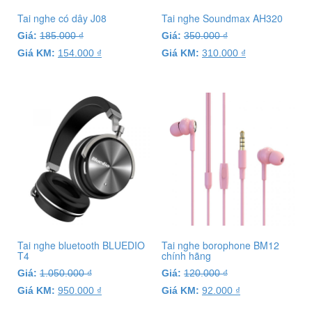
Tai nghe có dây J08
Tai nghe Soundmax AH320
Giá:
185.000
₫
Giá:
350.000
₫
Giá KM:
154.000
₫
Giá KM:
310.000
₫
Tai nghe bluetooth BLUEDIO
Tai nghe borophone BM12
T4
chính hãng
Giá:
1.050.000
₫
Giá:
120.000
₫
Giá KM:
950.000
₫
Giá KM:
92.000
₫