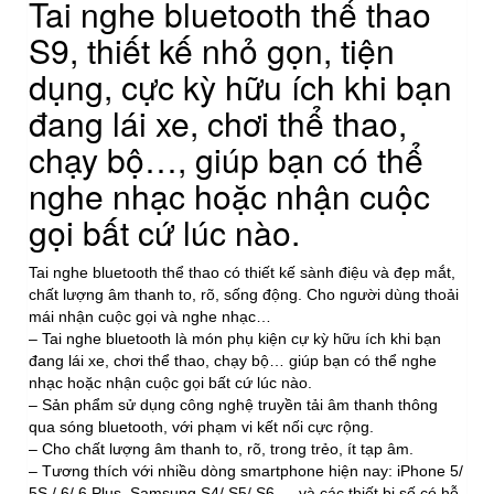
Tai nghe bluetooth thể thao
S9, thiết kế nhỏ gọn, tiện
dụng, cực kỳ hữu ích khi bạn
đang lái xe, chơi thể thao,
chạy bộ…, giúp bạn có thể
nghe nhạc hoặc nhận cuộc
gọi bất cứ lúc nào.
Tai nghe bluetooth thể thao có thiết kế sành điệu và đẹp mắt,
chất lượng âm thanh to, rõ, sống động. Cho người dùng thoải
mái nhận cuộc gọi và nghe nhạc…
– Tai nghe bluetooth là món phụ kiện cự kỳ hữu ích khi bạn
đang lái xe, chơi thể thao, chạy bộ… giúp bạn có thể nghe
nhạc hoặc nhận cuộc gọi bất cứ lúc nào.
– Sản phẩm sử dụng công nghệ truyền tải âm thanh thông
qua sóng bluetooth, với phạm vi kết nối cực rộng.
– Cho chất lượng âm thanh to, rõ, trong trẻo, ít tạp âm.
– Tương thích với nhiều dòng smartphone hiện nay: iPhone 5/
5S / 6/ 6 Plus, Samsung S4/ S5/ S6…, và các thiết bị số có hỗ