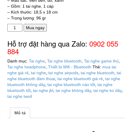
– Màu sắc: viền đen, đỏ, xanh
– Gồm: 1 tai nghe, 1 cáp
– Kích thước: 18,5 x 18 cm
– Trọng lượng: 96 gr
Tai
Mua ngay
nghe
bluetooth
Hỗ trợ đặt hàng qua Zalo:
0902 055
thể
884
thao
S9
Danh mục:
Tai nghe
,
Tai nghe bluetooth
,
Tai nghe game thủ
,
số
Tai nghe headphone
,
Thiết bị Wifi - Bluetooth
Thẻ:
mua tai
lượng
nghe giá rẻ
,
tai nghe
,
tai nghe airpods
,
tai nghe bluetooth
,
tai
nghe bluetooth đàm thoại
,
tai nghe bluetooth giá rẻ
,
tai nghe
bluetooth không dây
,
tai nghe bluetooth nào tốt
,
tai nghe
bluetooth tốt
,
tai nghe jbl
,
tai nghe không dây
,
tai nghe ko dây
,
tai nghe tws4
Mô tả