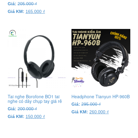
Giá:
205.000
₫
Giá KM:
165.000
₫
Tai nghe Borofone BO1 tai
Headphone Tianyun HP-960B
nghe có dây chụp tay giá rẻ
Giá:
295.000
₫
Giá:
200.000
₫
Giá KM:
260.000
₫
Giá KM:
150.000
₫