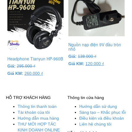
Nguồn nạp điện 9V đầu tròn
nhỏ
Giá:
138.000
₫
Headphone Tianyun HP-960B
Giá KM:
120.000
₫
Giá:
295.000
₫
Giá KM:
260.000
₫
HỖ TRỢ KHÁCH HÀNG
Thông tin cửa hàng
Thông tin thanh toán
Hướng dẫn sử dụng
Tài khoản của tôi
Sáng tạo – Khắc phục lỗi
Hướng dẫn mua hàng
Điều kiện và điều khoản
THƯ MỜI HỢP TÁC
Liên hệ chúng tôi
KINH DOANH ONLINE