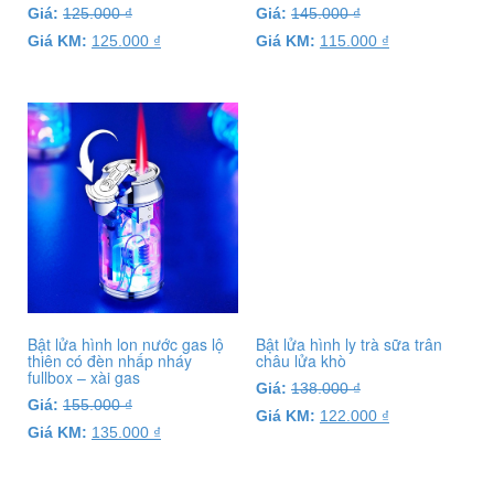
Giá:
125.000
₫
Giá:
145.000
₫
Giá KM:
125.000
₫
Giá KM:
115.000
₫
Bật lửa hình lon nước gas lộ
Bật lửa hình ly trà sữa trân
thiên có đèn nhấp nháy
châu lửa khò
fullbox – xài gas
Giá:
138.000
₫
Giá:
155.000
₫
Giá KM:
122.000
₫
Giá KM:
135.000
₫