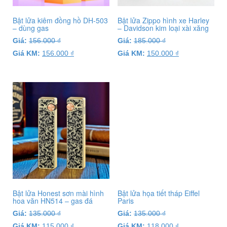
Bật lửa kiêm đồng hồ DH-503
Bật lửa Zippo hình xe Harley
– dùng gas
– Davidson kim loại xài xăng
Giá:
156.000
₫
Giá:
185.000
₫
Giá KM:
156.000
₫
Giá KM:
150.000
₫
Bật lửa Honest sơn mài hình
Bật lửa họa tiết tháp Eiffel
hoa văn HN514 – gas đá
Paris
Giá:
135.000
₫
Giá:
135.000
₫
Giá KM:
115.000
₫
Giá KM:
118.000
₫