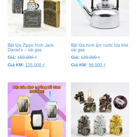
Bật lửa Zippo hình Jack
Bật lửa hình ấm nước lửa khè
Daniel’s – xài gas
xài gas
Giá:
150.000
₫
Giá:
120.000
₫
Giá KM:
125.000
₫
Giá KM:
98.000
₫