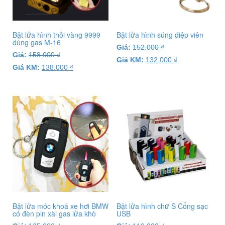
Bật lửa hình thỏi vàng 9999
Bật lửa hình súng điệp viên
dùng gas M-16
Giá:
152.000
₫
Giá:
158.000
₫
Giá KM:
132.000
₫
Giá KM:
138.000
₫
Bật lửa móc khoá xe hơi BMW
Bật lửa hình chữ S Cổng sạc
có đèn pin xài gas lửa khò
USB