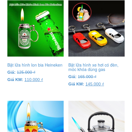
Bật lửa hình lon bia Heineken
Bật lửa hình xe hơi có đèn,
móc khóa dùng gas
Giá:
125.000
₫
Giá:
165.000
₫
Giá KM:
110.000
₫
Giá KM:
145.000
₫