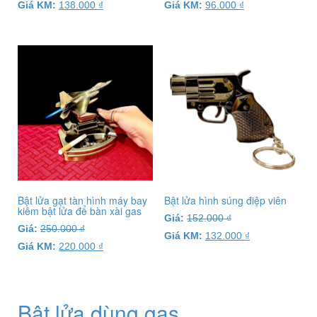
Giá KM:
138.000
₫
Giá KM:
96.000
₫
Bật lửa gạt tàn hình máy bay
Bật lửa hình súng điệp viên
kiêm bật lửa để bàn xài gas
Giá:
152.000
₫
Giá:
250.000
₫
Giá KM:
132.000
₫
Giá KM:
220.000
₫
Bật lửa dùng gas