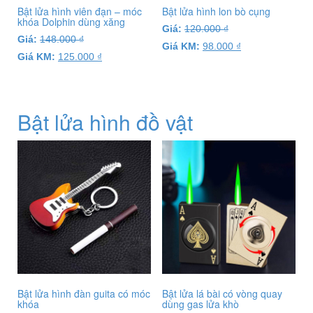
Bật lửa hình viên đạn – móc
Bật lửa hình lon bò cụng
khóa Dolphin dùng xăng
Giá:
120.000
₫
Giá:
148.000
₫
Giá KM:
98.000
₫
Giá KM:
125.000
₫
Bật lửa hình đồ vật
Bật lửa hình đàn guita có móc
Bật lửa lá bài có vòng quay
khóa
dùng gas lửa khò