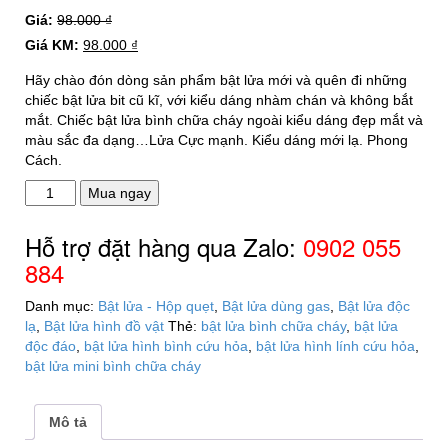
Giá:
98.000
₫
Giá KM:
98.000
₫
Hãy chào đón dòng sản phẩm bật lửa mới và quên đi những
chiếc bật lửa bit cũ kĩ, với kiểu dáng nhàm chán và không bắt
mắt. Chiếc bật lửa bình chữa cháy ngoài kiểu dáng đẹp mắt và
màu sắc đa dạng…Lửa Cực mạnh. Kiểu dáng mới lạ. Phong
Cách.
Bật
Mua ngay
lửa
kiểu
Hỗ trợ đặt hàng qua Zalo:
0902 055
bình
884
chữa
cháy
Danh mục:
Bật lửa - Hộp quẹt
,
Bật lửa dùng gas
,
Bật lửa độc
số
lạ
,
Bật lửa hình đồ vật
Thẻ:
bật lửa bình chữa cháy
,
bật lửa
lượng
độc đáo
,
bật lửa hình bình cứu hỏa
,
bật lửa hình lính cứu hỏa
,
bật lửa mini bình chữa cháy
Mô tả