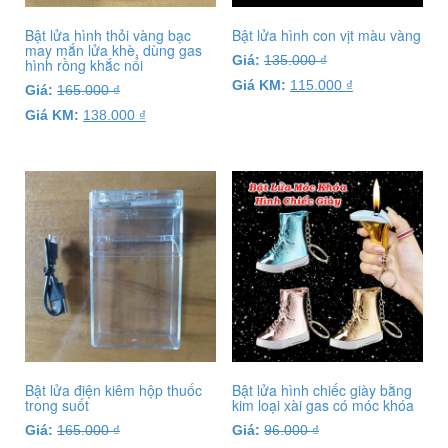
Bật lửa hình thỏi vàng bạc
Bật lửa hình con vịt màu vàng
may mắn lửa khè, dùng gas
Giá:
135.000
₫
hình rồng khắc nổi
Giá KM:
115.000
₫
Giá:
165.000
₫
Giá KM:
138.000
₫
Bật lửa điện kiêm hộp thuốc
Bật lửa hình chiếc giày bằng
trong suốt
kim loại xài gas có móc khóa
Giá:
165.000
₫
Giá:
96.000
₫