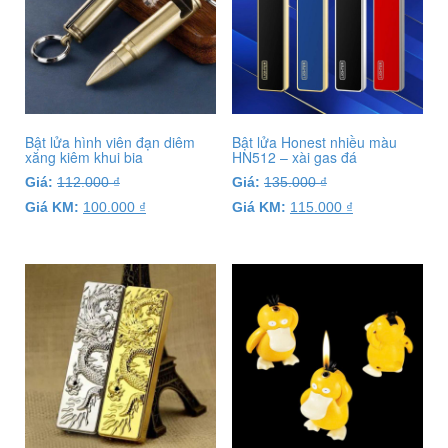
Bật lửa hình viên đạn diêm
Bật lửa Honest nhiều màu
xăng kiêm khui bia
HN512 – xài gas đá
Giá:
112.000
₫
Giá:
135.000
₫
Giá KM:
100.000
₫
Giá KM:
115.000
₫