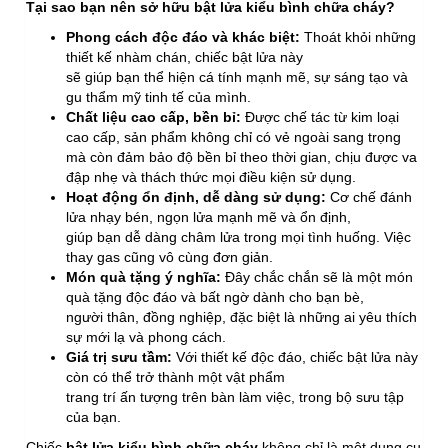
Tại sao bạn nên sở hữu bật lửa kiểu bình chữa cháy?
Phong cách độc đáo và khác biệt:
Thoát khỏi những
thiết kế nhàm chán, chiếc bật lửa này
sẽ giúp bạn thể hiện cá tính mạnh mẽ, sự sáng tạo và
gu thẩm mỹ tinh tế của mình.
Chất liệu cao cấp, bền bỉ:
Được chế tác từ kim loại
cao cấp, sản phẩm không chỉ có vẻ ngoài sang trọng
mà còn đảm bảo độ bền bỉ theo thời gian, chịu được va
đập nhẹ và thách thức mọi điều kiện sử dụng.
Hoạt động ổn định, dễ dàng sử dụng:
Cơ chế đánh
lửa nhạy bén, ngọn lửa mạnh mẽ và ổn định,
giúp bạn dễ dàng châm lửa trong mọi tình huống. Việc
thay gas cũng vô cùng đơn giản.
Món quà tặng ý nghĩa:
Đây chắc chắn sẽ là một món
quà tặng độc đáo và bất ngờ dành cho bạn bè,
người thân, đồng nghiệp, đặc biệt là những ai yêu thích
sự mới lạ và phong cách.
Giá trị sưu tầm:
Với thiết kế độc đáo, chiếc bật lửa này
còn có thể trở thành một vật phẩm
trang trí ấn tượng trên bàn làm việc, trong bộ sưu tập
của bạn.
Chiếc
bật lửa kiểu bình chữa cháy
không chỉ là một dụng cụ