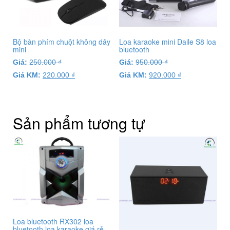
Bộ bàn phím chuột không dây
Loa karaoke mini Daile S8 loa
mini
bluetooth
Giá:
250.000
₫
Giá:
950.000
₫
Giá KM:
220.000
₫
Giá KM:
920.000
₫
Sản phẩm tương tự
Loa bluetooth RX302 loa
bluetooth loa karaoke giá rẻ