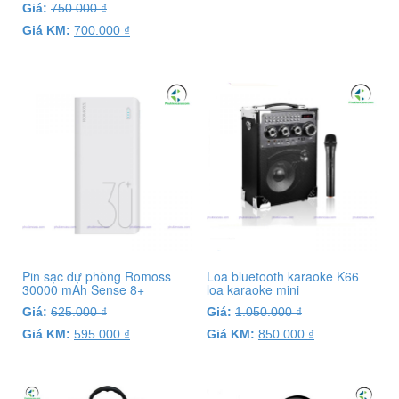
Giá:
750.000
₫
Giá KM:
700.000
₫
Pin sạc dự phòng Romoss
Loa bluetooth karaoke K66
30000 mAh Sense 8+
loa karaoke mini
Giá:
625.000
₫
Giá:
1.050.000
₫
Giá KM:
595.000
₫
Giá KM:
850.000
₫