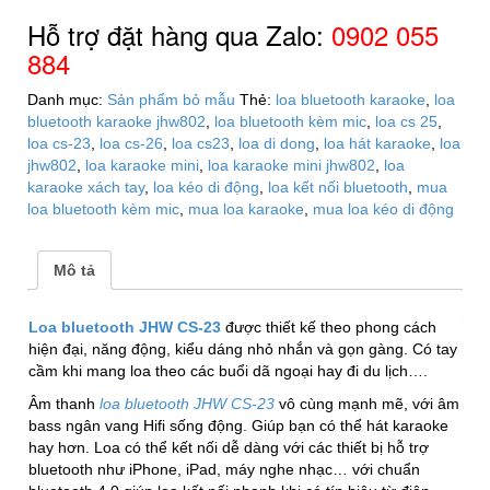
JHW
Hỗ trợ đặt hàng qua Zalo:
0902 055
CS-
884
23
số
Danh mục:
Sản phẩm bỏ mẫu
Thẻ:
loa bluetooth karaoke
,
loa
lượng
bluetooth karaoke jhw802
,
loa bluetooth kèm mic
,
loa cs 25
,
loa cs-23
,
loa cs-26
,
loa cs23
,
loa di dong
,
loa hát karaoke
,
loa
jhw802
,
loa karaoke mini
,
loa karaoke mini jhw802
,
loa
karaoke xách tay
,
loa kéo di động
,
loa kết nối bluetooth
,
mua
loa bluetooth kèm mic
,
mua loa karaoke
,
mua loa kéo di động
Mô tả
Loa bluetooth JHW CS-23
được thiết kế theo phong cách
hiện đại, năng động, kiểu dáng nhỏ nhắn và gọn gàng. Có tay
cầm khi mang loa theo các buổi dã ngoại hay đi du lịch….
Âm thanh
loa bluetooth JHW CS-23
vô cùng mạnh mẽ, với âm
bass ngân vang Hifi sống động. Giúp bạn có thể hát karaoke
hay hơn. Loa có thể kết nối dễ dàng với các thiết bị hỗ trợ
bluetooth như iPhone, iPad, máy nghe nhạc… với chuẩn