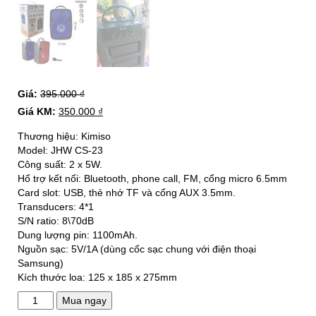
Giá:
395.000
₫
Giá KM:
350.000
₫
Thương hiệu: Kimiso
Model: JHW CS-23
Công suất: 2 x 5W.
Hổ trợ kết nối: Bluetooth, phone call, FM, cổng micro 6.5mm
Card slot: USB, thẻ nhớ TF và cổng AUX 3.5mm.
Transducers: 4*1
S/N ratio: 8\70dB
Dung lượng pin: 1100mAh.
Nguồn sạc: 5V/1A (dùng cốc sạc chung với điện thoại
Samsung)
Kích thước loa: 125 x 185 x 275mm
Loa
Mua ngay
bluetooth