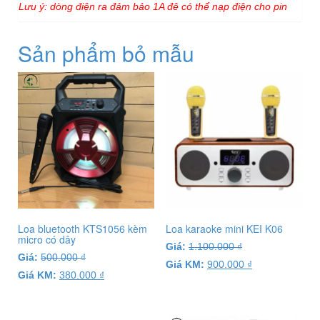
Lưu ý: dòng điện ra đảm bảo 1A đê có thể nạp điện cho pin
Sản phẩm bỏ mẫu
Loa bluetooth KTS1056 kèm
Loa karaoke mini KEI K06
micro có dây
Giá:
1.100.000
₫
Giá:
500.000
₫
Giá KM:
900.000
₫
Giá KM:
380.000
₫