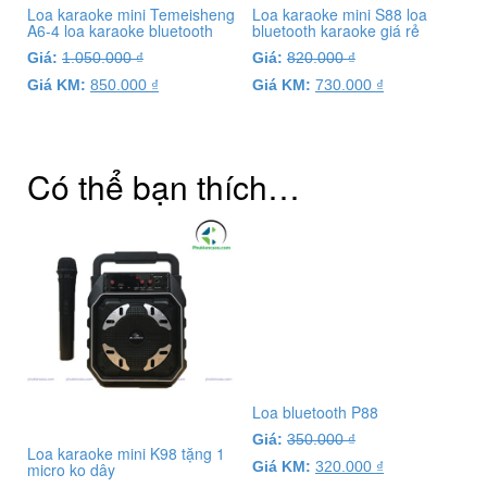
Loa karaoke mini Temeisheng
Loa karaoke mini S88 loa
A6-4 loa karaoke bluetooth
bluetooth karaoke giá rẻ
Giá:
1.050.000
₫
Giá:
820.000
₫
Giá KM:
850.000
₫
Giá KM:
730.000
₫
Có thể bạn thích…
Loa bluetooth P88
Giá:
350.000
₫
Loa karaoke mini K98 tặng 1
Giá KM:
320.000
₫
micro ko dây