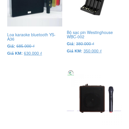
Bộ sạc pin Westinghouse
Loa karaoke bluetooth YS-
WBC-002
A36
Giá:
380.000
₫
Giá:
685.000
₫
Giá KM:
350.000
₫
Giá KM:
630.000
₫