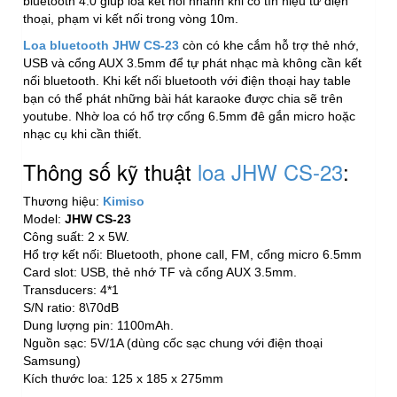
bluetooth 4.0 giúp loa kết nối nhanh khi có tín hiệu từ điện
thoại, phạm vi kết nối trong vòng 10m.
Loa bluetooth JHW CS-23
còn có khe cắm hỗ trợ thẻ nhớ,
USB và cổng AUX 3.5mm để tự phát nhạc mà không cần kết
nối bluetooth. Khi kết nối bluetooth với điện thoại hay table
bạn có thể phát những bài hát karaoke được chia sẽ trên
youtube. Nhờ loa có hổ trợ cổng 6.5mm đê gắn micro hoặc
nhạc cụ khi cần thiết.
Thông số kỹ thuật
loa JHW CS-23
:
Thương hiệu:
Kimiso
Model:
JHW CS-23
Công suất: 2 x 5W.
Hổ trợ kết nối: Bluetooth, phone call, FM, cổng micro 6.5mm
Card slot: USB, thẻ nhớ TF và cổng AUX 3.5mm.
Transducers: 4*1
S/N ratio: 8\70dB
Dung lượng pin: 1100mAh.
Nguồn sạc: 5V/1A (dùng cốc sạc chung với điện thoại
Samsung)
Kích thước loa: 125 x 185 x 275mm