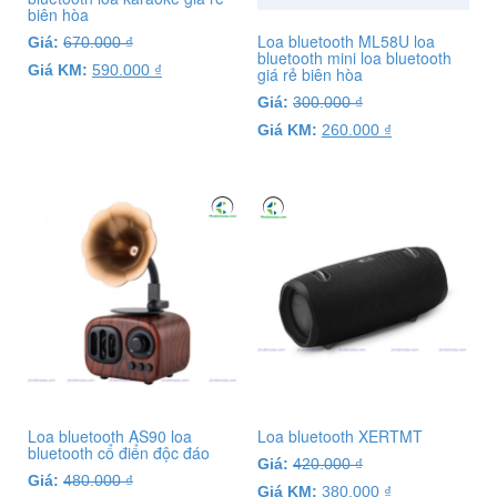
biên hòa
Loa bluetooth ML58U loa
Giá:
670.000
₫
bluetooth mini loa bluetooth
Giá KM:
590.000
₫
giá rẻ biên hòa
Giá:
300.000
₫
Giá KM:
260.000
₫
Loa bluetooth AS90 loa
Loa bluetooth XERTMT
bluetooth cổ điển độc đáo
Giá:
420.000
₫
Giá:
480.000
₫
Giá KM:
380.000
₫