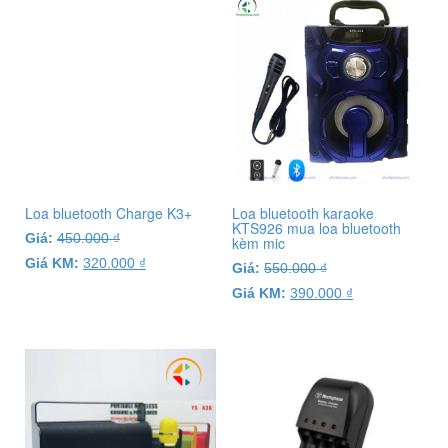
Loa bluetooth Charge K3+
Loa bluetooth karaoke
KTS926 mua loa bluetooth
Giá:
450.000
₫
kèm mic
Giá KM:
320.000
₫
Giá:
550.000
₫
Giá KM:
390.000
₫