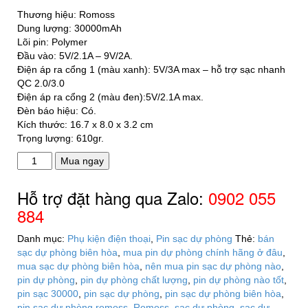
Thương hiệu: Romoss
Dung lượng: 30000mAh
Lõi pin: Polymer
Đầu vào: 5V/2.1A – 9V/2A.
Điện áp ra cổng 1 (màu xanh): 5V/3A max – hỗ trợ sạc nhanh
QC 2.0/3.0
Điện áp ra cổng 2 (màu đen):5V/2.1A max.
Đèn báo hiệu: Có.
Kích thước: 16.7 x 8.0 x 3.2 cm
Trọng lượng: 610gr.
Pin
Mua ngay
sạc
dự
Hỗ trợ đặt hàng qua Zalo:
0902 055
phòng
884
Romoss
Sense
Danh mục:
Phụ kiện điện thoại
,
Pin sạc dự phòng
Thẻ:
bán
8
sạc dự phòng biên hòa
,
mua pin dự phòng chính hãng ở đâu
,
30.000mAh
mua sạc dự phòng biên hòa
,
nên mua pin sạc dự phòng nào
,
chính
pin dự phòng
,
pin dự phòng chất lượng
,
pin dự phòng nào tốt
,
hãng
pin sạc 30000
,
pin sạc dự phòng
,
pin sạc dự phòng biên hòa
,
số
pin sạc dự phòng romoss
,
Romoss
,
sạc dự phòng
,
sạc dự