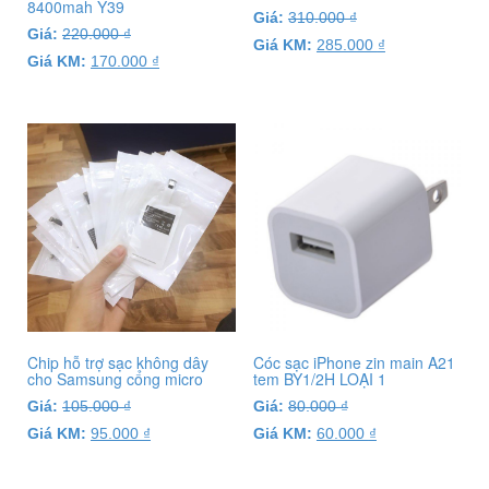
8400mah Y39
Giá:
310.000
₫
Giá:
220.000
₫
Giá KM:
285.000
₫
Giá KM:
170.000
₫
Chip hỗ trợ sạc không dây
Cóc sạc iPhone zin main A21
cho Samsung cổng micro
tem BY1/2H LOẠI 1
Giá:
105.000
₫
Giá:
80.000
₫
Giá KM:
95.000
₫
Giá KM:
60.000
₫