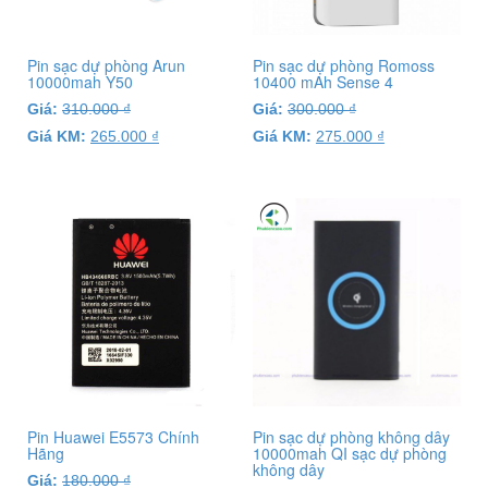
Pin sạc dự phòng Arun
Pin sạc dự phòng Romoss
10000mah Y50
10400 mAh Sense 4
Giá:
310.000
₫
Giá:
300.000
₫
Giá KM:
265.000
₫
Giá KM:
275.000
₫
Pin Huawei E5573 Chính
Pin sạc dự phòng không dây
Hãng
10000mah QI sạc dự phòng
không dây
Giá:
180.000
₫