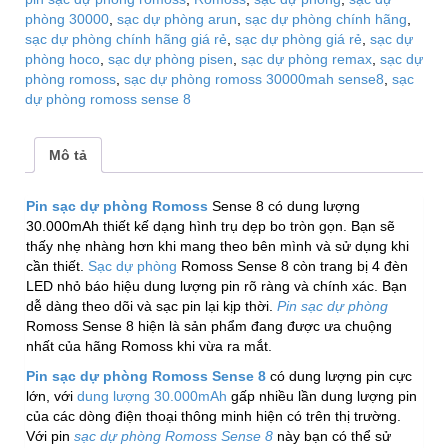
lượng
phòng 30000
,
sạc dự phòng arun
,
sạc dự phòng chính hãng
,
sạc dự phòng chính hãng giá rẻ
,
sạc dự phòng giá rẻ
,
sạc dự
phòng hoco
,
sạc dự phòng pisen
,
sạc dự phòng remax
,
sạc dự
phòng romoss
,
sạc dự phòng romoss 30000mah sense8
,
sạc
dự phòng romoss sense 8
Mô tả
Pin sạc dự phòng Romoss
Sense 8 có dung lượng
30.000mAh thiết kế dạng hình trụ dẹp bo tròn gọn. Bạn sẽ
thấy nhẹ nhàng hơn khi mang theo bên mình và sử dụng khi
cần thiết.
Sạc dự phòng
Romoss Sense 8 còn trang bị 4 đèn
LED nhỏ báo hiệu dung lượng pin rõ ràng và chính xác. Bạn
dễ dàng theo dõi và sạc pin lại kịp thời.
Pin sạc dự phòng
Romoss Sense 8 hiện là sản phẩm đang được ưa chuộng
nhất của hãng Romoss khi vừa ra mắt.
Pin sạc dự phòng Romoss Sense 8
có dung lượng pin cực
lớn, với
dung lượng 30.000mAh
gấp nhiều lần dung lượng pin
của các dòng điện thoại thông minh hiện có trên thị trường.
Với pin
sạc dự phòng Romoss Sense 8
này bạn có thể sử