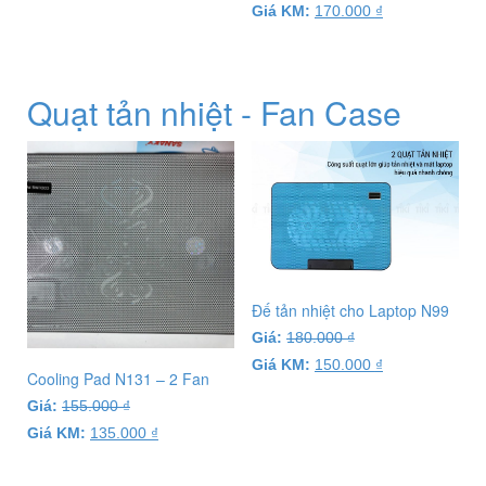
Giá KM:
170.000
₫
Quạt tản nhiệt - Fan Case
Đế tản nhiệt cho Laptop N99
Giá:
180.000
₫
Giá KM:
150.000
₫
Cooling Pad N131 – 2 Fan
Giá:
155.000
₫
Giá KM:
135.000
₫