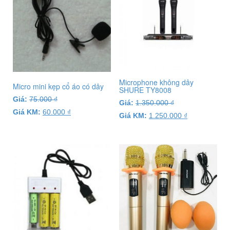
Microphone không dây
Micro mini kẹp cổ áo có dây
SHURE TY8008
Giá:
75.000
₫
Giá:
1.350.000
₫
Giá KM:
60.000
₫
Giá KM:
1.250.000
₫