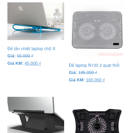
Đế tản nhiệt laptop chữ X
Giá:
55.000
₫
Giá KM:
45.000
₫
Đế laptop N130 2 quạt thổi
Giá:
185.000
₫
Giá KM:
165.000
₫