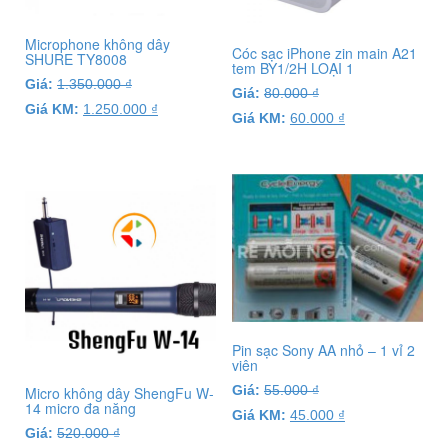
Microphone không dây
Cóc sạc iPhone zin main A21
SHURE TY8008
tem BY1/2H LOẠI 1
Giá:
1.350.000
₫
Giá:
80.000
₫
Giá KM:
1.250.000
₫
Giá KM:
60.000
₫
Pin sạc Sony AA nhỏ – 1 vỉ 2
viên
Giá:
55.000
₫
Micro không dây ShengFu W-
14 micro đa năng
Giá KM:
45.000
₫
Giá:
520.000
₫