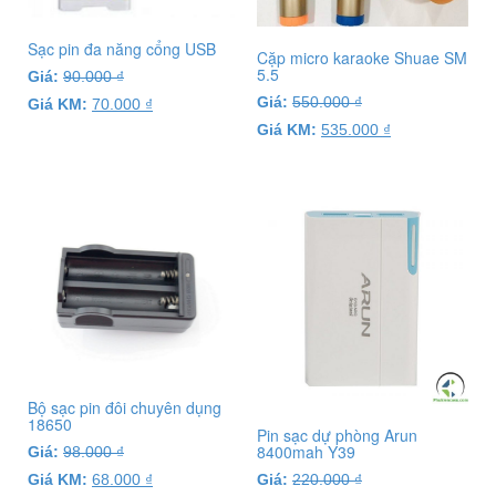
Sạc pin đa năng cổng USB
Cặp micro karaoke Shuae SM
5.5
Giá:
90.000
₫
Giá:
550.000
₫
Giá KM:
70.000
₫
Giá KM:
535.000
₫
Bộ sạc pin đôi chuyên dụng
18650
Pin sạc dự phòng Arun
8400mah Y39
Giá:
98.000
₫
Giá KM:
68.000
₫
Giá:
220.000
₫