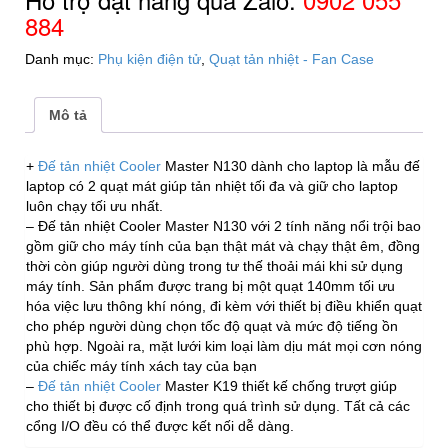
2
884
quạt
thổi
Danh mục:
Phụ kiện điện tử
,
Quạt tản nhiệt - Fan Case
số
lượng
Mô tả
+
Đế tản nhiệt Cooler
Master N130 dành cho laptop là mẫu đế
laptop có 2 quạt mát giúp tản nhiệt tối đa và giữ cho laptop
luôn chạy tối ưu nhất.
– Đế tản nhiệt Cooler Master N130 với 2 tính năng nổi trội bao
gồm giữ cho máy tính của bạn thật mát và chạy thật êm, đồng
thời còn giúp người dùng trong tư thế thoải mái khi sử dụng
máy tính. Sản phẩm được trang bị một quạt 140mm tối ưu
hóa việc lưu thông khí nóng, đi kèm với thiết bị điều khiển quạt
cho phép người dùng chọn tốc độ quạt và mức độ tiếng ồn
phù hợp. Ngoài ra, mặt lưới kim loại làm dịu mát mọi cơn nóng
của chiếc máy tính xách tay của bạn
–
Đế tản nhiệt Cooler
Master K19 thiết kế chống trượt giúp
cho thiết bị được cố định trong quá trình sử dụng. Tất cả các
cổng I/O đều có thể được kết nối dễ dàng.