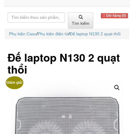
Giỏ hàng (0)
Tìm kiếm
Phụ kiện Casu
/
Phụ kiện điện tử
/
Đế laptop N130 2 quạt thổi
Đế laptop N130 2 quạt
thổi
Giảm giá!