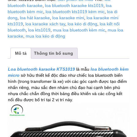
micro
bluetooth karaoke
,
loa bluetooth karaoke kts1019
,
loa
dây
bluetooth kèm mic
,
loa bluetooth kts1019 kèm mic
,
loa di
số
dong
,
loa hát karaoke
,
loa karaoke mini
,
loa karaoke mini
lượng
kts1019
,
loa karaoke xách tay
,
loa kéo di động
,
loa kết nối
bluetooth
,
loa kts1019
,
mua loa bluetooth kèm mic
,
mua loa
karaoke
,
mua loa kéo di động
Mô tả
Thông tin bổ sung
Loa bluetooth karaoke KTS1019
là mẫu
loa bluetooth kèm
micro
sở hữu thiết kế độc đáo như chiếc loa bluetooth biến
hình (trong transfomer là xe) với các góc cạnh được tạo điểm
nhấn riêng, màu sắc đen nhám chủ đạo hai cạnh bên phủ
nhựa chắc chắn đồng thời bảng điều khiển và các cổng kết
nối đều được bố trí tại 2 vị trí này.