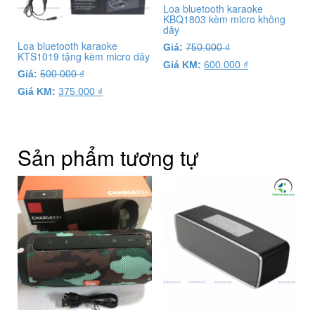
Loa bluetooth karaoke
KBQ1803 kèm micro không
dây
Loa bluetooth karaoke
Giá:
750.000
₫
KTS1019 tặng kèm micro dây
Giá KM:
600.000
₫
Giá:
500.000
₫
Giá KM:
375.000
₫
Sản phẩm tương tự