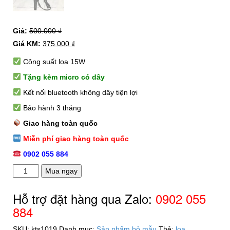
Giá:
500.000
₫
Giá KM:
375.000
₫
Công suất loa 15W
Tặng kèm micro có dây
Kết nối bluetooth không dây tiện lợi
Bảo hành 3 tháng
Giao hàng toàn quốc
Miễn phí giao hàng toàn quốc
0902 055 884
Loa
Mua ngay
bluetooth
karaoke
Hỗ trợ đặt hàng qua Zalo:
0902 055
KTS1019
884
tặng
kèm
SKU:
kts1019
Danh mục:
Sản phẩm bỏ mẫu
Thẻ:
loa