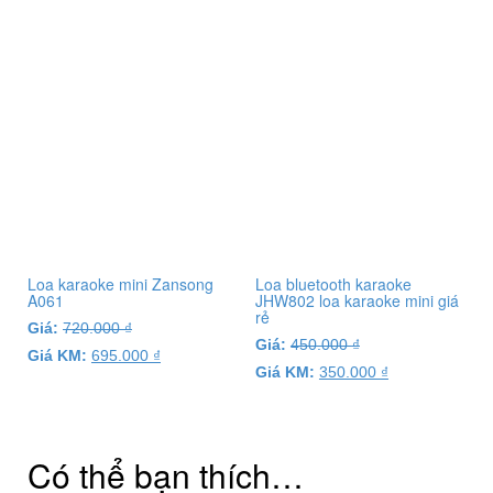
Loa karaoke mini Zansong
Loa bluetooth karaoke
A061
JHW802 loa karaoke mini giá
rẻ
Giá:
720.000
₫
Giá:
450.000
₫
Giá KM:
695.000
₫
Giá KM:
350.000
₫
Có thể bạn thích…