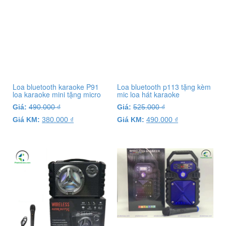
Loa bluetooth karaoke P91
Loa bluetooth p113 tặng kèm
loa karaoke mini tặng micro
mic loa hát karaoke
Giá:
490.000
₫
Giá:
525.000
₫
Giá KM:
380.000
₫
Giá KM:
490.000
₫