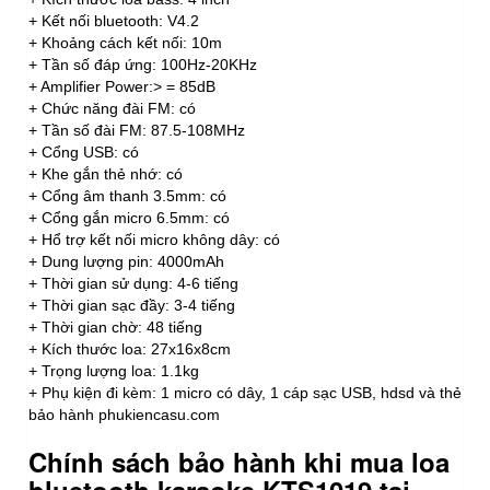
+ Kết nối bluetooth: V4.2
+ Khoảng cách kết nối: 10m
+ Tần số đáp ứng: 100Hz-20KHz
+ Amplifier Power:> = 85dB
+ Chức năng đài FM: có
+ Tần số đài FM: 87.5-108MHz
+ Cổng USB: có
+ Khe gắn thẻ nhớ: có
+ Cổng âm thanh 3.5mm: có
+ Cổng gắn micro 6.5mm: có
+ Hổ trợ kết nối micro không dây: có
+ Dung lượng pin: 4000mAh
+ Thời gian sử dụng: 4-6 tiếng
+ Thời gian sạc đầy: 3-4 tiếng
+ Thời gian chờ: 48 tiếng
+ Kích thước loa: 27x16x8cm
+ Trọng lượng loa: 1.1kg
+ Phụ kiện đi kèm: 1 micro có dây, 1 cáp sạc USB, hdsd và thẻ
bảo hành phukiencasu.com
Chính sách bảo hành khi mua loa
bluetooth karaoke KTS1019 tại