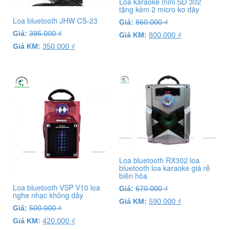
Loa karaoke mini SD 302
tặng kèm 2 micro ko dây
Loa bluetooth JHW CS-23
Giá:
860.000
₫
Giá:
395.000
₫
Giá KM:
800.000
₫
Giá KM:
350.000
₫
Loa bluetooth RX302 loa
bluetooth loa karaoke giá rẻ
biên hòa
Loa bluetooth VSP V10 loa
Giá:
670.000
₫
nghe nhạc không dây
Giá KM:
590.000
₫
Giá:
500.000
₫
Giá KM:
420.000
₫