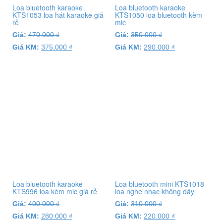
Loa bluetooth karaoke
Loa bluetooth karaoke
KTS1053 loa hát karaoke giá
KTS1050 loa bluetooth kèm
rẻ
mic
Giá:
470.000
₫
Giá:
350.000
₫
Giá KM:
375.000
₫
Giá KM:
290.000
₫
Loa bluetooth karaoke
Loa bluetooth mini KTS1018
KTS996 loa kèm mic giá rẻ
loa nghe nhạc không dây
Giá:
400.000
₫
Giá:
310.000
₫
Giá KM:
280.000
₫
Giá KM:
220.000
₫