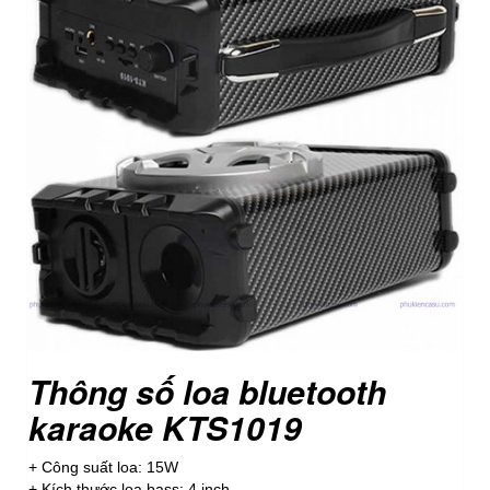
Thông số loa bluetooth
karaoke KTS1019
+ Công suất loa: 15W
+ Kích thước loa bass: 4 inch