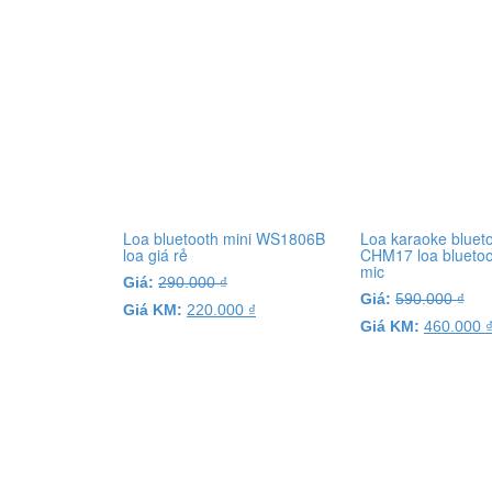
Loa bluetooth mini WS1806B
Loa karaoke bluet
loa giá rẻ
CHM17 loa blueto
mic
Giá:
290.000
₫
Giá:
590.000
₫
Giá KM:
220.000
₫
Giá KM:
460.000