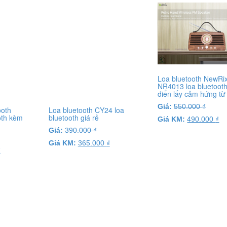
Loa bluetooth NewRi
NR4013 loa bluetoot
điển lấy cảm hứng từ
Giá:
550.000
₫
ooth
Loa bluetooth CY24 loa
oth kèm
bluetooth giá rẻ
Giá KM:
490.000
₫
Giá:
390.000
₫
Giá KM:
365.000
₫
₫