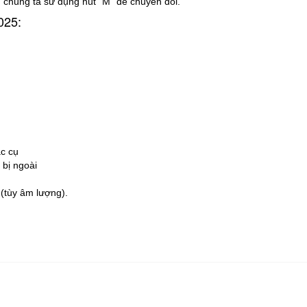
 chúng ta sử dụng nút “M” để chuyển đổi.
025:
c cụ
 bị ngoài
(tùy âm lượng).