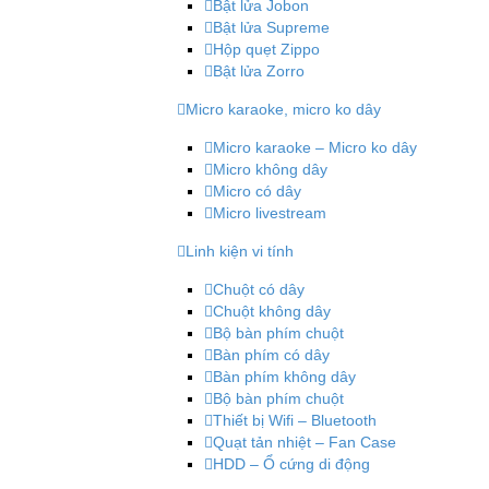
Bật lửa Jobon
Bật lửa Supreme
Hộp quẹt Zippo
Bật lửa Zorro
Micro karaoke, micro ko dây
Micro karaoke – Micro ko dây
Micro không dây
Micro có dây
Micro livestream
Linh kiện vi tính
Chuột có dây
Chuột không dây
Bộ bàn phím chuột
Bàn phím có dây
Bàn phím không dây
Bộ bàn phím chuột
Thiết bị Wifi – Bluetooth
Quạt tản nhiệt – Fan Case
HDD – Ổ cứng di động