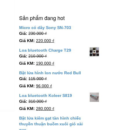
Sản phẩm đang hot
Micro có dây Sony SN-703
Giá:
230.000
₫
Giá KM:
220.000
₫
Loa bluetooth Charge T29
Giá:
210.000
₫
Giá KM:
190.000
₫
Bật lửa hình lon nước Red Bull
Giá:
115.000
₫
Giá KM:
96.000
₫
Loa bluetooth Koleer S819
Giá:
310.000
₫
Giá KM:
280.000
₫
Bật lửa kiêm gạt tàn hình chiếc
thuyền thuận buồm xuôi gió xài
gas