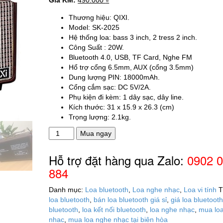
Giá KM:
490.000
₫
Thương hiệu: QIXI.
Model: SK-2025
Hệ thống loa: bass 3 inch, 2 tress 2 inch.
Công Suất : 20W.
Bluetooth 4.0, USB, TF Card, Nghe FM
Hổ trợ cổng 6.5mm, AUX (cổng 3.5mm)
Dung lượng PIN: 18000mAh.
Cổng cắm sạc: DC 5V/2A.
Phụ kiện đi kèm: 1 dây sạc, dây line.
Kích thước: 31 x 15.9 x 26.3 (cm)
Trọng lượng: 2.1kg.
Loa
Mua ngay
bluetooth
Qixi
Hỗ trợ đặt hàng qua Zalo:
0902 
SK-
884
2025
số
Danh mục:
Loa bluetooth
,
Loa nghe nhạc
,
Loa vi tính
T
lượng
loa bluetooth
,
bán loa bluetooth giá sỉ
,
giá loa bluetoot
bluetooth
,
loa kết nối bluetooth
,
loa nghe nhạc
,
mua lo
nhac
,
mua loa nghe nhạc tại biên hòa