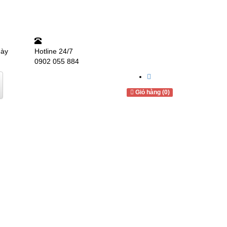
gày
Hotline
24/7
0902 055 884
Giỏ hàng (0)