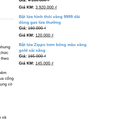
Giá:
4.100.000
₫
Giá KM:
3.920.000
₫
Bật lửa hình thỏi vàng 9999 dài
dùng gas lửa thường
Giá:
160.000
₫
Giá KM:
120.000
₫
Bật lửa Zippo trơn bóng màu vàng
 nhưng
gold xài xăng
 chức
Giá:
165.000
₫
 theo
Giá KM:
145.000
₫
thêm
qua cổng
dụng có
n và