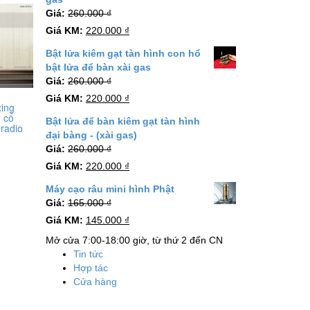
Giá:
260.000
₫
Giá KM:
220.000
₫
Bật lửa kiêm gạt tàn hình con hổ
bật lửa để bàn xài gas
Giá:
260.000
₫
Giá KM:
220.000
₫
xing
h cổ
Bật lửa để bàn kiêm gạt tàn hình
 radio
đại bàng - (xài gas)
Giá:
260.000
₫
Giá KM:
220.000
₫
Máy cạo râu mini hình Phật
Giá:
165.000
₫
Giá KM:
145.000
₫
Mở cửa 7:00-18:00 giờ, từ thứ 2 đến CN
Tin tức
Hợp tác
Cửa hàng