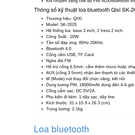
Khi chuyển sang chế độ FM/ AUX/Bluetooth thì
Thông số kỹ thuật loa bluetooth Qixi SK-2
Thương hiệu: QIXI.
Model: SK-2025
Hệ thống loa: bass 3 inch, 2 tress 2 inch.
Công Suất : 20W.
Tần số đáp ứng: 80Hz 20KHz.
Bluetooth 4.0
Cổng cắm USB, TF Card
Nghe đài FM
Hổ trợ cổng 6.5mm, cắm thêm micro hoặc nhạ
AUX (cổng 3.5mm) nhận âm thanh từ các thiết
M (Mode) nút thay đổi chức năng, kết nối.
Dung lượng PIN: 18000mAh dùng đến 4-6 giờ 
Cổng cắm sạc: DC 5V/2A.
Phụ kiện đi kèm: 1 dây sạc, dây line.
Kích thước: 31 x 15.9 x 26.3 (cm)
Trọng lượng: 2.1kg.
Loa bluetooth