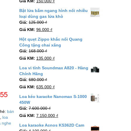
Giá KM:
150.000
₫
Bật lửa bấm ngang hình nổi nhiều
loại dùng gas lửa khò
Giá:
125.000
₫
Giá KM:
96.000
₫
Hột quẹt Zippo khắc nổi Quang
Công tặng chai xăng
Giá:
168.000
₫
Giá KM:
135.000
₫
Loa vi tính Soundmax A820 - Hàng
Chính Hãng
Giá:
680.000
₫
Giá KM:
635.000
₫
055
Loa kéo karaoke Nanomax S-1000
450W
Giá:
7.600.000
₫
hẻ:
bán
Giá KM:
7.150.000
₫
h
,
loa
a nghe
Loa karaoke Acnos KS362D Cam