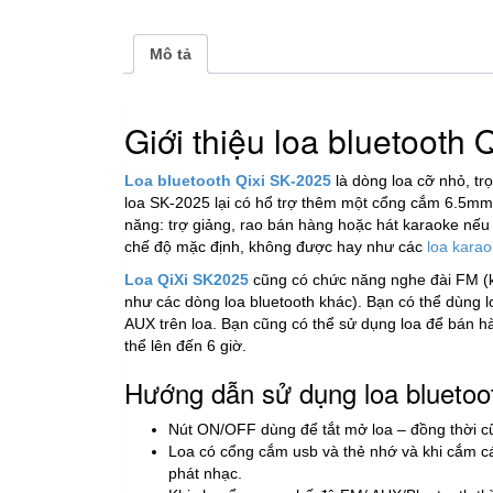
Mô tả
Giới thiệu loa bluetooth 
Loa bluetooth Qixi SK-2025
là dòng loa cỡ nhỏ, tr
loa SK-2025 lại có hổ trợ thêm một cổng cắm 6.5mm
năng: trợ giảng, rao bán hàng hoặc hát karaoke nếu 
chế độ mặc định, không được hay như các
loa karao
Loa QiXi SK2025
cũng có chức năng nghe đài FM (k
như các dòng loa bluetooth khác). Bạn có thể dùng lo
AUX trên loa. Bạn cũng có thể sử dụng loa để bán hà
thể lên đến 6 giờ.
Hướng dẫn sử dụng loa bluetoo
Nút ON/OFF dùng để tắt mở loa – đồng thời c
Loa có cổng cắm usb và thẻ nhớ và khi cắm các
phát nhạc.