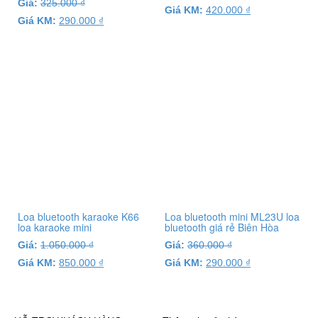
Giá:
325.000
₫
Giá KM:
420.000
₫
Giá KM:
290.000
₫
Loa bluetooth karaoke K66
Loa bluetooth mini ML23U loa
loa karaoke mini
bluetooth giá rẻ Biên Hòa
Giá:
1.050.000
₫
Giá:
360.000
₫
Giá KM:
850.000
₫
Giá KM:
290.000
₫