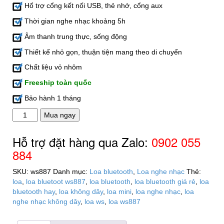
Hổ trợ cổng kết nối USB, thẻ nhớ, cổng aux
Thời gian nghe nhạc khoảng 5h
Âm thanh trung thực, sống động
Thiết kế nhỏ gọn, thuận tiện mang theo di chuyển
Chất liệu vỏ nhôm
Freeship toàn quốc
Bảo hành 1 tháng
Loa
Mua ngay
bluetooth
ws887
Hỗ trợ đặt hàng qua Zalo:
0902 055
mini
884
giá
rẻ
SKU:
ws887
Danh mục:
Loa bluetooth
,
Loa nghe nhạc
Thẻ:
số
loa
,
loa bluetoot ws887
,
loa bluetooth
,
loa bluetooth giá rẻ
,
loa
lượng
bluetooth hay
,
loa không dây
,
loa mini
,
loa nghe nhạc
,
loa
nghe nhạc không dây
,
loa ws
,
loa ws887