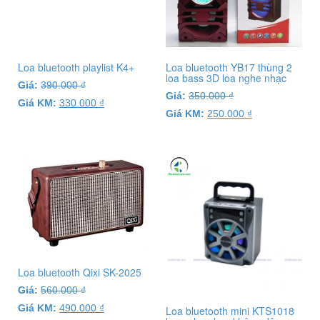
Loa bluetooth playlist K4+
Loa bluetooth YB17 thùng 2
loa bass 3D loa nghe nhạc
Giá:
390.000
₫
Giá:
350.000
₫
Giá KM:
330.000
₫
Giá KM:
250.000
₫
Loa bluetooth Qixi SK-2025
Giá:
560.000
₫
Giá KM:
490.000
₫
Loa bluetooth mini KTS1018