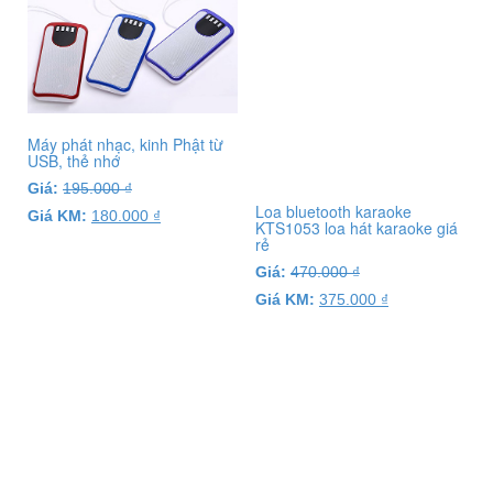
Máy phát nhạc, kinh Phật từ
USB, thẻ nhớ
Giá:
195.000
₫
Loa bluetooth karaoke
Giá KM:
180.000
₫
KTS1053 loa hát karaoke giá
rẻ
Giá:
470.000
₫
Giá KM:
375.000
₫