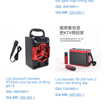
loa nghe nhạc không dây
Giá:
310.000
₫
Giá KM:
220.000
₫
Loa bluetooth karaoke
Loa karaoke YS-209 kèm 2
KTS936 mua loa kéo di động
micro mini không dây
giá rẻ
Giá:
710.000
₫
Giá:
450.000
₫
Giá KM:
680.000
₫
Giá KM:
300.000
₫