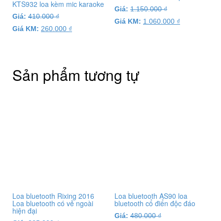
KTS932 loa kèm mic karaoke
Giá:
1.150.000
₫
Giá:
410.000
₫
Giá KM:
1.060.000
₫
Giá KM:
260.000
₫
Sản phẩm tương tự
Loa bluetooth Rixing 2016
Loa bluetooth AS90 loa
Loa bluetooth có vẻ ngoài
bluetooth cổ điển độc đáo
hiện đại
Giá:
480.000
₫