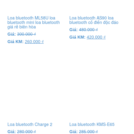
Loa bluetooth ML58U loa
Loa bluetooth AS90 loa
bluetooth mini loa bluetooth
bluetooth cổ điển độc đáo
giá rẻ biên hòa
Giá:
480.000
₫
Giá:
300.000
₫
Giá KM:
420.000
₫
Giá KM:
260.000
₫
Loa bluetooth Charge 2
Loa bluetooth KMS-E65
Giá:
280.000
₫
Giá:
285.000
₫