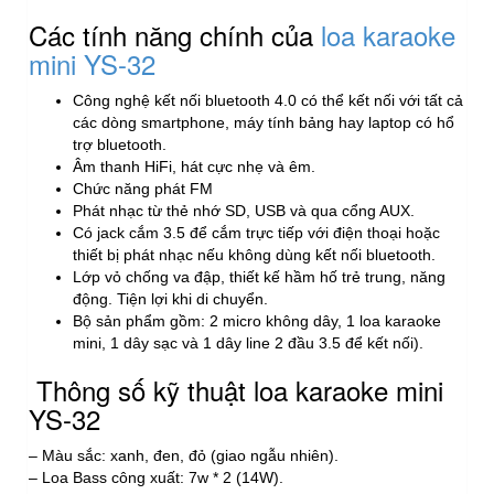
Các tính năng chính của
loa karaoke
mini YS-32
Công nghệ kết nối bluetooth 4.0 có thể kết nối với tất cả
các dòng smartphone, máy tính bảng hay laptop có hổ
trợ bluetooth.
Âm thanh HiFi, hát cực nhẹ và êm.
Chức năng phát FM
Phát nhạc từ thẻ nhớ SD, USB và qua cổng AUX.
Có jack cắm 3.5 để cắm trực tiếp với điện thoại hoặc
thiết bị phát nhạc nếu không dùng kết nối bluetooth.
Lớp vỏ chống va đập, thiết kế hầm hố trẻ trung, năng
động. Tiện lợi khi di chuyển.
Bộ sản phẩm gồm: 2 micro không dây, 1 loa karaoke
mini, 1 dây sạc và 1 dây line 2 đầu 3.5 để kết nối).
Thông số kỹ thuật loa karaoke mini
YS-32
– Màu sắc: xanh, đen, đỏ (giao ngẫu nhiên).
– Loa Bass công xuất: 7w * 2 (14W).