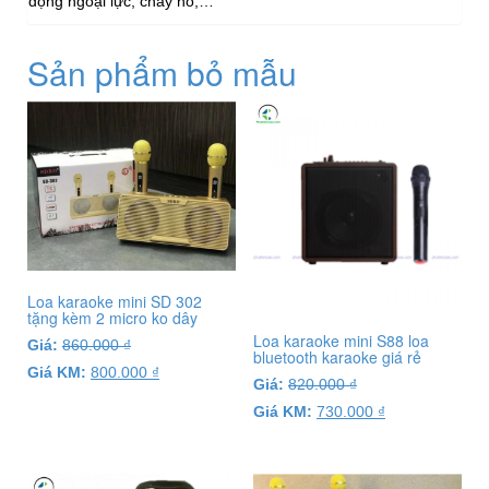
động ngoại lực, cháy nổ,…
Sản phẩm bỏ mẫu
Loa karaoke mini SD 302
tặng kèm 2 micro ko dây
Loa karaoke mini S88 loa
Giá:
860.000
₫
bluetooth karaoke giá rẻ
Giá KM:
800.000
₫
Giá:
820.000
₫
Giá KM:
730.000
₫