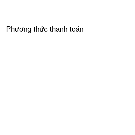
Phương thức thanh toán
Kết nối với chúng tôi
Đối tác vận
chuyển
Cửa hàng phụ kiện Casu
Địa chỉ: 84/90A Tân Sơn Nhì, Tân Phú, TP.HCM
Điện thoại:
0902.055.884 - Email:
linhkiencasu@gmail.com