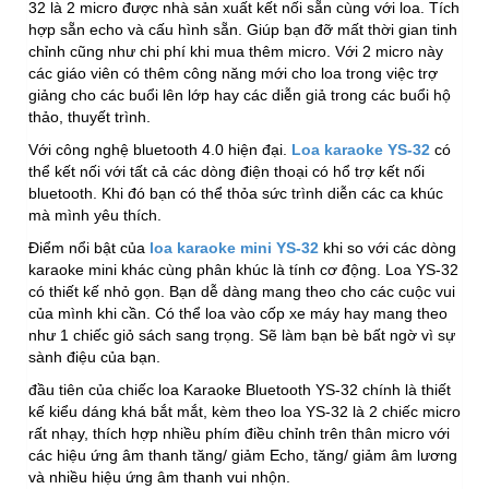
32 là 2 micro được nhà sản xuất kết nối sẵn cùng với loa. Tích
hợp sẵn echo và cấu hình sẵn. Giúp bạn đỡ mất thời gian tinh
chỉnh cũng như chi phí khi mua thêm micro. Với 2 micro này
các giáo viên có thêm công năng mới cho loa trong việc trợ
giảng cho các buổi lên lớp hay các diễn giả trong các buổi hộ
thảo, thuyết trình.
Với công nghệ bluetooth 4.0 hiện đại.
Loa karaoke YS-32
có
thể kết nối với tất cả các dòng điện thoại có hổ trợ kết nối
bluetooth. Khi đó bạn có thể thỏa sức trình diễn các ca khúc
mà mình yêu thích.
Điểm nổi bật của
loa karaoke mini YS-32
khi so với các dòng
karaoke mini khác cùng phân khúc là tính cơ động. Loa YS-32
có thiết kế nhỏ gọn. Bạn dễ dàng mang theo cho các cuộc vui
của mình khi cần. Có thể loa vào cốp xe máy hay mang theo
như 1 chiếc giỏ sách sang trọng. Sẽ làm bạn bè bất ngờ vì sự
sành điệu của bạn.
đầu tiên của chiếc loa Karaoke Bluetooth YS-32 chính là thiết
kế kiểu dáng khá bắt mắt, kèm theo loa YS-32 là 2 chiếc micro
rất nhạy, thích hợp nhiều phím điều chỉnh trên thân micro với
các hiệu ứng âm thanh tăng/ giảm Echo, tăng/ giảm âm lương
và nhiều hiệu ứng âm thanh vui nhộn.