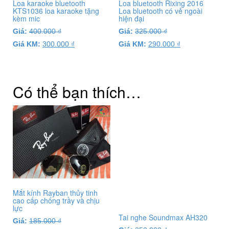
Loa karaoke bluetooth
Loa bluetooth Rixing 2016
KTS1036 loa karaoke tặng
Loa bluetooth có vẻ ngoài
kèm mic
hiện đại
Giá:
400.000
₫
Giá:
325.000
₫
Giá KM:
300.000
₫
Giá KM:
290.000
₫
Có thể bạn thích…
Mắt kính Rayban thủy tinh
cao cấp chống trầy và chịu
lực
Tai nghe Soundmax AH320
Giá:
185.000
₫