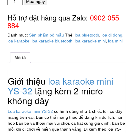
Loa
Mua ngay
karaoke
mini
Hỗ trợ đặt hàng qua Zalo:
0902 055
YS-
884
32
tặng
Danh mục:
Sản phẩm bỏ mẫu
Thẻ:
loa bluetooth
,
loa di dong
,
kèm
loa karaoke
,
loa karaoke bluetooth
,
loa karaoke mini
,
loa mini
2
micro
không
Mô tả
dây
số
lượng
Giới thiệu
loa karaoke mini
YS-32
tặng kèm 2 micro
không dây
Loa karaoke mini YS-32
có hình dáng như 1 chiếc túi, có dây
mang trên vai. Bạn có thể mang theo dễ dàng khi du lịch, hội
họp bạn bè và thoải mái vui chơi, ca hát cùng gia đình, bạn bè
mỗi khi đi chơi về miền quê thanh vắng. Đi kèm theo loa YS-