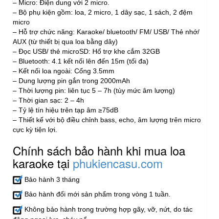
– Micro: Điện dung với 2 micro.
– Bộ phụ kiện gồm: loa, 2 micro, 1 dây sạc, 1 sách, 2 đệm
micro
– Hỗ trợ chức năng: Karaoke/ bluetooth/ FM/ USB/ Thẻ nhớ/
AUX (từ thiết bị qua loa bằng dây)
– Đọc USB/ thẻ microSD: Hổ trợ khe cắm 32GB
– Bluetooth: 4.1 kết nối lên đến 15m (tối đa)
– Kết nối loa ngoài: Cổng 3.5mm
– Dung lượng pin gắn trong 2000mAh
– Thời lượng pin: liên tục 5 – 7h (tùy mức âm lượng)
– Thời gian sạc: 2 – 4h
– Tỷ lệ tín hiệu trên tạp âm ≥75dB
– Thiết kế với bộ điều chỉnh bass, echo, âm lượng trên micro
cực kỳ tiện lợi.
Chính sách bảo hành khi mua loa
karaoke tại
phukiencasu.com
Bảo hành 3 tháng
Bảo hành đổi mới sản phẩm trong vòng 1 tuần.
Không bảo hành trong trường hợp gãy, vỡ, nứt, do tác