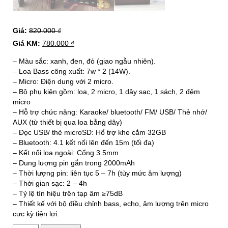
Giá:
820.000
₫
Giá KM:
780.000
₫
– Màu sắc: xanh, đen, đỏ (giao ngẫu nhiên).
– Loa Bass công xuất: 7w * 2 (14W).
– Micro: Điện dung với 2 micro.
– Bộ phụ kiện gồm: loa, 2 micro, 1 dây sạc, 1 sách, 2 đệm
micro
– Hỗ trợ chức năng: Karaoke/ bluetooth/ FM/ USB/ Thẻ nhớ/
AUX (từ thiết bị qua loa bằng dây)
– Đọc USB/ thẻ microSD: Hổ trợ khe cắm 32GB
– Bluetooth: 4.1 kết nối lên đến 15m (tối đa)
– Kết nối loa ngoài: Cổng 3.5mm
– Dung lượng pin gắn trong 2000mAh
– Thời lượng pin: liên tục 5 – 7h (tùy mức âm lượng)
– Thời gian sạc: 2 – 4h
– Tỷ lệ tín hiệu trên tạp âm ≥75dB
– Thiết kế với bộ điều chỉnh bass, echo, âm lượng trên micro
cực kỳ tiện lợi.