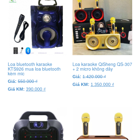
Loa bluetooth karaoke
Loa karaoke QiSheng QS-307
KTS926 mua loa bluetooth
+ 2 micro không dây
kèm mic
Giá:
1.420.000
₫
Giá:
550.000
₫
Giá KM:
1.350.000
₫
Giá KM:
390.000
₫