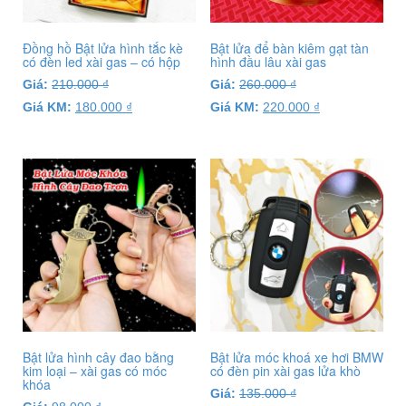
Đồng hồ Bật lửa hình tắc kè
Bật lửa để bàn kiêm gạt tàn
có đèn led xài gas – có hộp
hình đầu lâu xài gas
Giá:
210.000
₫
Giá:
260.000
₫
Giá KM:
180.000
₫
Giá KM:
220.000
₫
Bật lửa hình cây đao bằng
Bật lửa móc khoá xe hơi BMW
kim loại – xài gas có móc
có đèn pin xài gas lửa khò
khóa
Giá:
135.000
₫