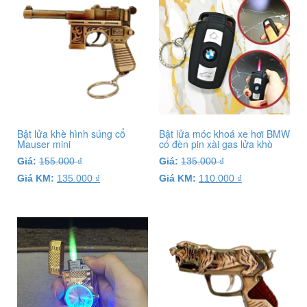
Bật lửa khè hình súng cổ
Bật lửa móc khoá xe hơi BMW
Mauser mini
có đèn pin xài gas lửa khò
Giá:
155.000
₫
Giá:
135.000
₫
Giá KM:
135.000
₫
Giá KM:
110.000
₫