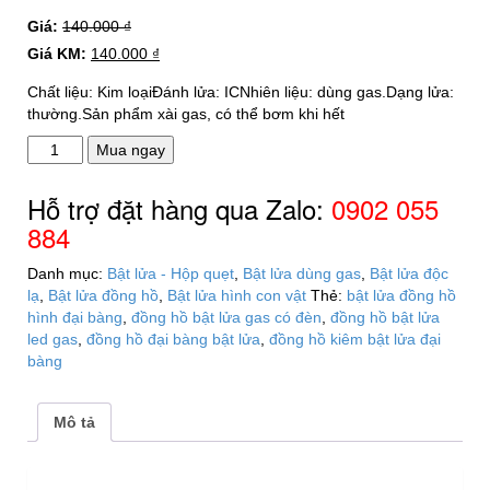
Giá:
140.000
₫
Giá KM:
140.000
₫
Chất liệu: Kim loạiĐánh lửa: ICNhiên liệu: dùng gas.Dạng lửa:
thường.Sản phẩm xài gas, có thể bơm khi hết
Đồng
Mua ngay
hồ
kiêm
Hỗ trợ đặt hàng qua Zalo:
0902 055
bật
884
lửa
hình
Danh mục:
Bật lửa - Hộp quẹt
,
Bật lửa dùng gas
,
Bật lửa độc
đại
lạ
,
Bật lửa đồng hồ
,
Bật lửa hình con vật
Thẻ:
bật lửa đồng hồ
bàng
hình đại bàng
,
đồng hồ bật lửa gas có đèn
,
đồng hồ bật lửa
-
led gas
,
đồng hồ đại bàng bật lửa
,
đồng hồ kiêm bật lửa đại
có
bàng
đèn
LED
-
Mô tả
dùng
gas
số