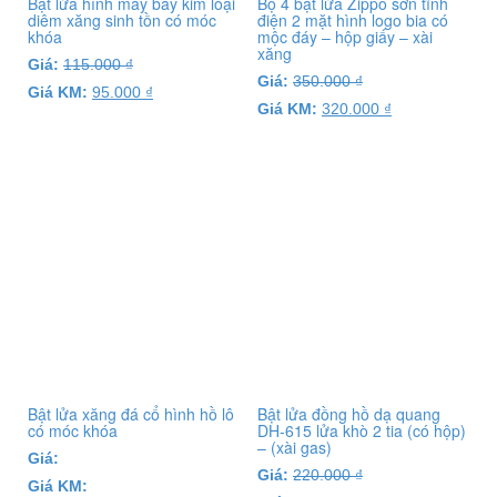
Bật lửa hình máy bay kim loại
Bộ 4 bật lửa Zippo sơn tĩnh
diêm xăng sinh tồn có móc
điện 2 mặt hình logo bia có
khóa
mộc đáy – hộp giấy – xài
xăng
Giá:
115.000
₫
Giá:
350.000
₫
Giá KM:
95.000
₫
Giá KM:
320.000
₫
Bật lửa xăng đá cổ hình hồ lô
Bật lửa đồng hồ dạ quang
có móc khóa
DH-615 lửa khò 2 tia (có hộp)
– (xài gas)
Giá:
Giá:
220.000
₫
Giá KM: