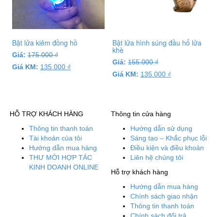
Bật lửa kiêm đồng hồ
Bật lửa hình súng đầu hổ lửa
khè
Giá:
175.000
₫
Giá:
155.000
₫
Giá KM:
135.000
₫
Giá KM:
135.000
₫
HỖ TRỢ KHÁCH HÀNG
Thông tin cửa hàng
Thông tin thanh toán
Hướng dẫn sử dụng
Tài khoản của tôi
Sáng tạo – Khắc phục lỗi
Hướng dẫn mua hàng
Điều kiện và điều khoản
THƯ MỜI HỢP TÁC
Liên hệ chúng tôi
KINH DOANH ONLINE
Hỗ trợ khách hàng
Hướng dẫn mua hàng
Chính sách giao nhận
Thông tin thanh toán
Chính sách đổi trả