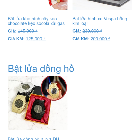
Bật lửa khè hình cây kẹo
Bật lửa hình xe Vespa bằng
chocolate kẹo socola xài gas
kim loại
Giá:
145.000
₫
Giá:
230.000
₫
Giá KM:
125.000
₫
Giá KM:
200.000
₫
Bật lửa đồng hồ
Bật lửa đồng hồ 2 in 1 DH-