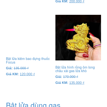
Giá KM:
200.000
₫
Bật lửa kiêm bao đựng thuốc
Focus
Bật lửa hình rồng ôm long
Giá:
135.000
₫
châu xài gas lửa khò
Giá KM:
120.000
₫
Giá:
170.000
₫
Giá KM:
135.000
₫
Bật lửa dùng gas