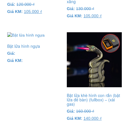
xăng
Giá:
120.000
₫
Giá:
130.000
₫
Giá KM:
105.000
₫
Giá KM:
105.000
₫
Bật lửa hình ngựa
Giá:
Giá KM:
Bật lửa khè hình con rắn (bật
lửa để bàn) (fullbox) – (xài
gas)
Giá:
160.000
₫
Giá KM:
140.000
₫