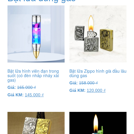
Bật lửa hình viên đạn trong
Bật lửa Zippo hình già đầu lâu
suốt (có đèn nhấp nháy xài
dùng gas
gas)
Giá:
158.000
₫
Giá:
165.000
₫
Giá KM:
120.000
₫
Giá KM:
145.000
₫