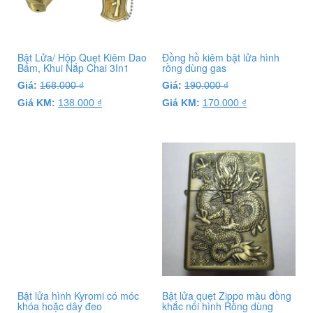
Bật Lửa/ Hộp Quẹt Kiêm Dao
Đồng hồ kiêm bật lửa hình
Bấm, Khui Nắp Chai 3In1
rồng dùng gas
Giá:
168.000
₫
Giá:
190.000
₫
Giá KM:
138.000
₫
Giá KM:
170.000
₫
Bật lửa hình Kyromi có móc
Bật lửa quẹt Zippo màu đồng
khóa hoặc dây đeo
khắc nổi hình Rồng dùng