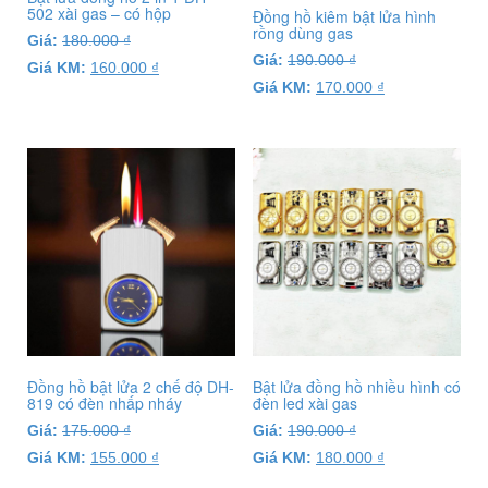
502 xài gas – có hộp
Đồng hồ kiêm bật lửa hình
rồng dùng gas
Giá:
180.000
₫
Giá:
190.000
₫
Giá KM:
160.000
₫
Giá KM:
170.000
₫
Đồng hồ bật lửa 2 chế độ DH-
Bật lửa đồng hồ nhiều hình có
819 có đèn nhấp nháy
đèn led xài gas
Giá:
175.000
₫
Giá:
190.000
₫
Giá KM:
155.000
₫
Giá KM:
180.000
₫