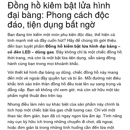
Đồng hồ kiêm bật lửa hình
lượng
đại bàng: Phong cách độc
đáo, tiện dụng bất ngờ
Bạn đang tìm kiếm một món phụ kiện độc đáo, thể hiện cá
tính mạnh mẽ và đầy cuốn hút? Hãy để chúng tôi giới thiệu
đến bạn tuyệt phẩm
Đồng hồ kiêm bật lửa hình đại bàng –
có đèn LED – dùng gas
. Đây không chỉ là một chiếc đồng hồ
thời trang, mà còn là một bật lửa tiện dụng, sẵn sàng đồng
hành cùng bạn trong mọi khoảnh khắc.
Với thiết kế hình đại bàng uy dũng, chiếc đồng hồ này mang
đến một vẻ ngoài đầy quyền lực và bí ẩn. Mỗi đường nét điêu
khắc tinh xảo trên thân đồng hồ đều toát lên sự sang trọng và
đẳng cấp. Bạn sẽ không chỉ xem giờ, mà còn sở hữu một tác
phẩm nghệ thuật đeo trên tay.
Nhưng điều làm nên sự khác biệt của sản phẩm này chính là
tích hợp một chiếc bật lửa gas chất lượng cao. Chỉ với một
thao tác đơn giản, bạn đã có ngay ngọn lửa ấm áp. Tính năng
này cực kỳ hữu ích trong những chuyến đi chơi, dã ngoại,
hoặc đơn giản là trong những tình huống cần đến lửa một