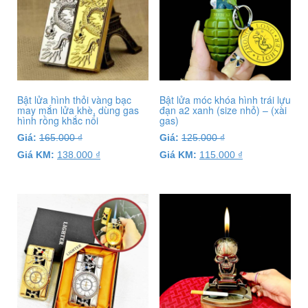
Bật lửa hình thỏi vàng bạc
Bật lửa móc khóa hình trái lựu
may mắn lửa khè, dùng gas
đạn a2 xanh (size nhỏ) – (xài
hình rồng khắc nổi
gas)
Giá:
165.000
₫
Giá:
125.000
₫
Giá KM:
138.000
₫
Giá KM:
115.000
₫