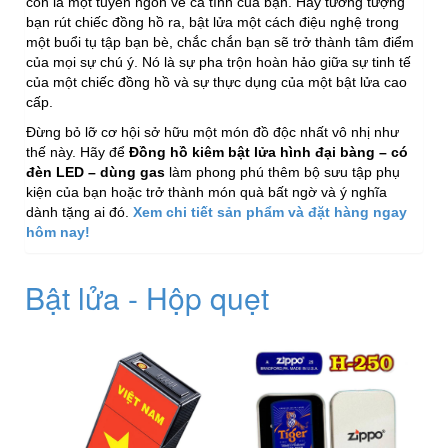
còn là một tuyên ngôn về cá tính của bạn. Hãy tưởng tượng
bạn rút chiếc đồng hồ ra, bật lửa một cách điệu nghệ trong
một buổi tụ tập bạn bè, chắc chắn bạn sẽ trở thành tâm điểm
của mọi sự chú ý. Nó là sự pha trộn hoàn hảo giữa sự tinh tế
của một chiếc đồng hồ và sự thực dụng của một bật lửa cao
cấp.
Đừng bỏ lỡ cơ hội sở hữu một món đồ độc nhất vô nhị như
thế này. Hãy để
Đồng hồ kiêm bật lửa hình đại bàng – có
đèn LED – dùng gas
làm phong phú thêm bộ sưu tập phụ
kiện của bạn hoặc trở thành món quà bất ngờ và ý nghĩa
dành tặng ai đó.
Xem chi tiết sản phẩm và đặt hàng ngay
hôm nay!
Bật lửa - Hộp quẹt